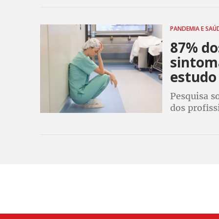
digitando,
WhatsApp
PANDEMIA E SAÚ
87% do
sintom
estudo
Pesquisa s
dos profis
enfermeiro
confirmado