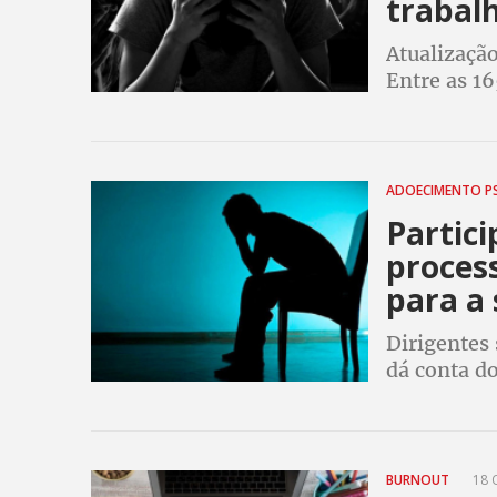
trabal
Atualização
Entre as 16
Burnout, te
ADOECIMENTO P
Partic
process
para a
Dirigentes
dá conta d
é preciso o
BURNOUT
18 