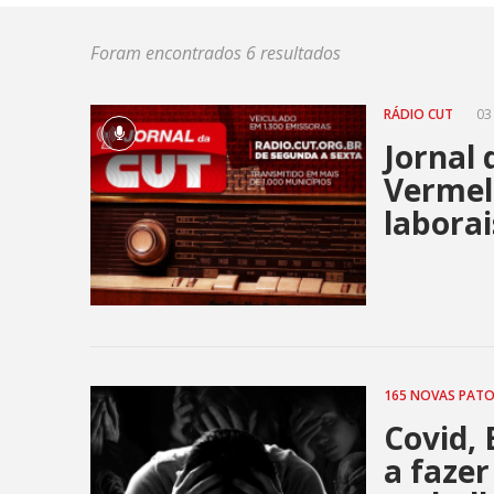
Foram encontrados 6 resultados
RÁDIO CUT
03
Jornal
Vermel
laborai
165 NOVAS PAT
Covid,
a fazer