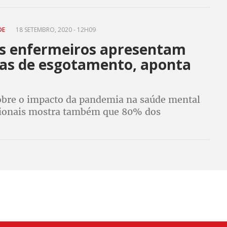
 em reuniões on-line ou respondendo
DE
18 SETEMBRO, 2020 - 12H09
s enfermeiros apresentam
as de esgotamento, aponta
obre o impacto da pandemia na saúde mental
sionais mostra também que 80% dos
s estão em contato com casos suspeitos ou
s de Covid-19 no trabalho