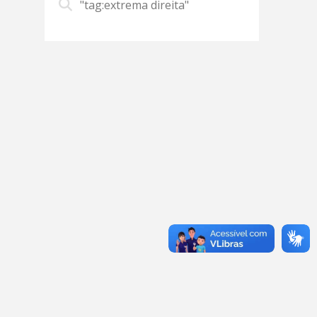
"tag:extrema direita"