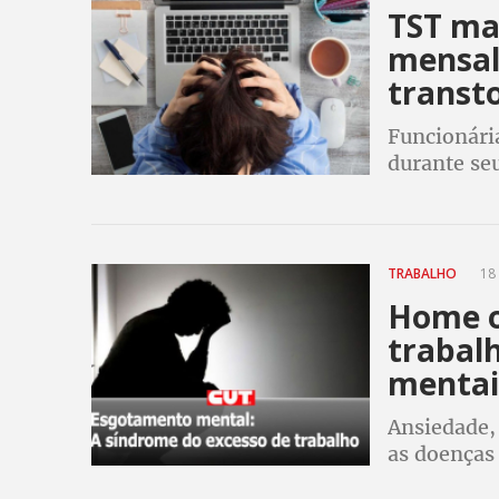
TST ma
mensal
transto
Funcionári
durante se
ao salário 
TRABALHO
18 
Home o
trabal
mentai
Ansiedade,
as doenças
mais tempo