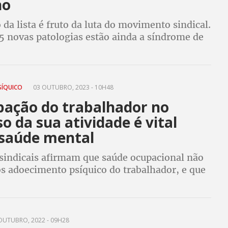
ho
 da lista é fruto da luta do movimento sindical.
5 novas patologias estão ainda a síndrome de
ntativas de suicídio e abuso de drogas
SÍQUICO
03 OUTUBRO, 2023 - 10H48
ipação do trabalhador no
o da sua atividade é vital
 saúde mental
 sindicais afirmam que saúde ocupacional não
os adoecimento psíquico do trabalhador, e que
lhar com cuidado para as relações de trabalho
OUTUBRO, 2022 - 09H28