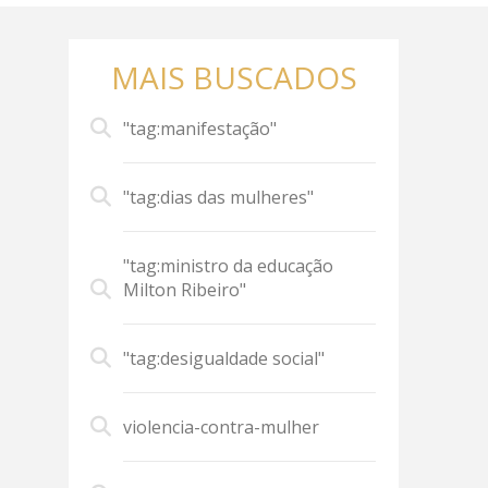
MAIS BUSCADOS
"tag:manifestação"
"tag:dias das mulheres"
"tag:ministro da educação
Milton Ribeiro"
"tag:desigualdade social"
violencia-contra-mulher