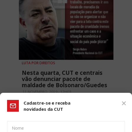
LUTA POR DIREITOS
Nesta quarta, CUT e centrais
vão denunciar pacote de
maldade de Bolsonaro/Guedes
11 NOVEMBRO, 2019 - 12H03
Cadastre-se e receba
novidades da CUT
Nome