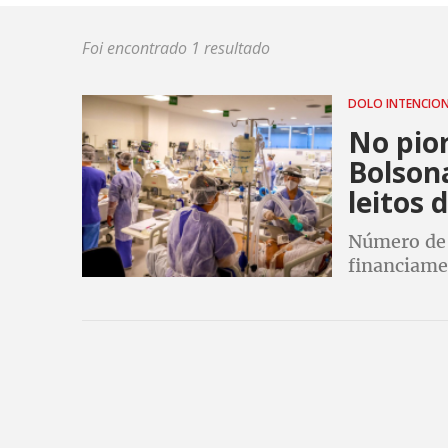
Foi encontrado 1 resultado
DOLO INTENCIO
No pio
Bolson
leitos 
Número de 
financiame
de 12.003,
também ign