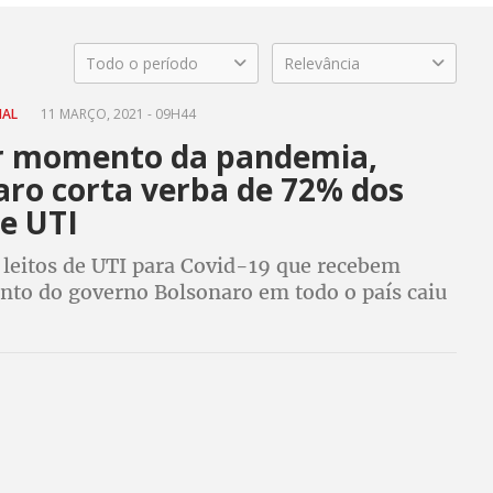
Todo o período
Relevância
NAL
11 MARÇO, 2021 - 09H44
r momento da pandemia,
aro corta verba de 72% dos
de UTI
leitos de UTI para Covid-19 que recebem
nto do governo Bolsonaro em todo o país caiu
 em dezembro, para 3.372 em março. Presidente
ora decisão do STF