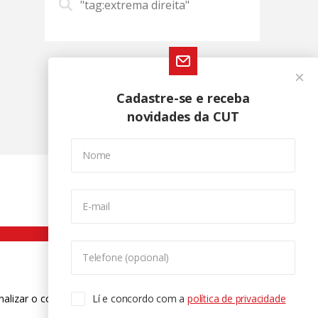
"tag:extrema direita"
Cadastre-se e receba
novidades da CUT
Nome
E-mail
Telefone (opcional)
nalizar o conteúdo. Para saber mais
Lí e concordo com a
política de privacidade