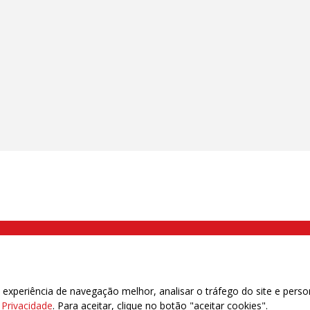
000 Brás, São Paulo/SP | Telefone (11) 2108 9200 - Fax (11) 2108 9310
xperiência de navegação melhor, analisar o tráfego do site e perso
e Privacidade
. Para aceitar, clique no botão "aceitar cookies".