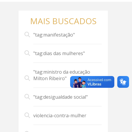
MAIS BUSCADOS
"tag:manifestação"
"tag:dias das mulheres"
"tag:ministro da educação
Milton Ribeiro"
"tag:desigualdade social"
violencia-contra-mulher