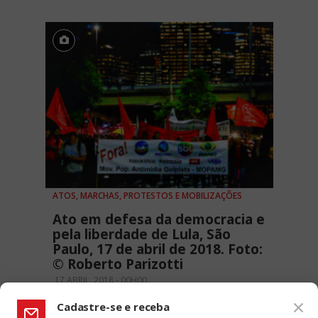
ATOS, MARCHAS, PROTESTOS E MOBILIZAÇÕES
Ato em defesa da democracia e
pela liberdade de Lula, São
Paulo, 17 de abril de 2018. Foto:
© Roberto Parizotti
17 ABRIL, 2018 - 00H00
Cadastre-se e receba