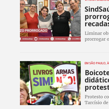
SindSa
prorro
recada
Liminar ob
prorrogar 
servidores 
Recadastra
EM SÃO PAULO, 
Boicote
didátic
protes
Protesto co
Tarcísio de
celulares s