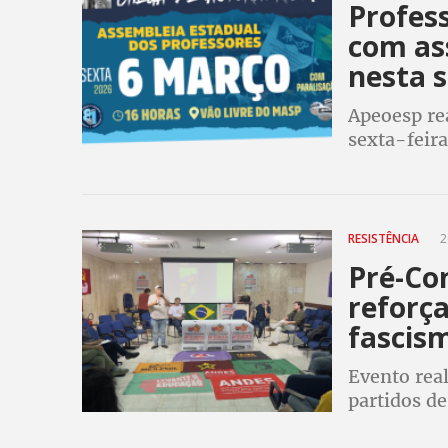
Profes
com as
nesta 
Apeoesp re
sexta-feir
Praça da R
de Chico C
RESISTÊNCIA
2
Pré-Co
reforça
fascis
Evento real
partidos d
movimentos