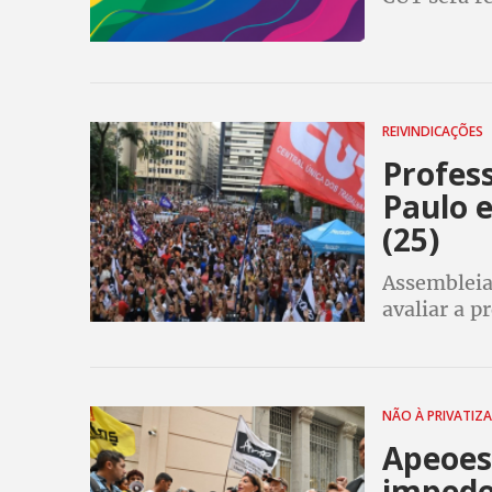
pretende d
comunidade
REIVINDICAÇÕES
Profess
Paulo 
(25)
Assembleia
avaliar a p
NÃO À PRIVATIZ
Apeoesp
impede 