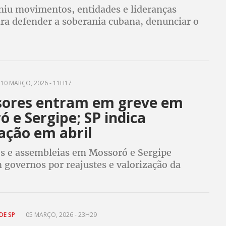
niu movimentos, entidades e lideranças
ara defender a soberania cubana, denunciar o
organizar ações concretas de apoio; CUT
lidariedade internacional
10 MARÇO, 2026 - 11H17
sores entram em greve em
 e Sergipe; SP indica
ação em abril
es e assembleias em Mossoró e Sergipe
 governos por reajustes e valorização da
cente
DE SP
05 MARÇO, 2026 - 23H29