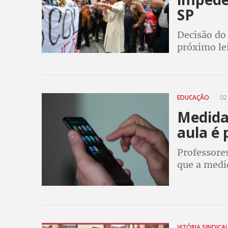
SP
Decisão do
próximo lei
seria real
EDUCAÇÃO
02
Medida 
aula é 
Professore
que a medid
ser anuncia
melhorar a
VITÓRIA SINDICA