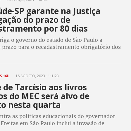
úde-SP garante na Justiça
gação do prazo de
stramento por 80 dias
riga o governo do estado de São Paulo a
o prazo para o recadastramento obrigatório dos
estaduais da ativa por mais 80 dias.
mento digital continua obrigatório
ÀS 16H
16 AGOSTO, 2023 - 11H23
 de Tarcísio aos livros
os do MEC será alvo de
to nesta quarta
ntra as políticas educacionais do governador
 Freitas em São Paulo inclui a invasão de
em autorização e o controle da atividade