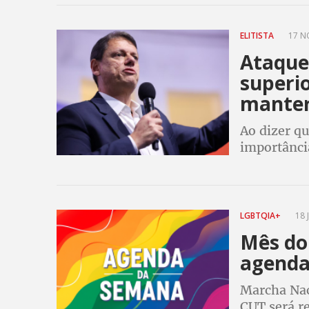
encontro i
ELITISTA
17 N
Ataque 
superio
manter
Ao dizer qu
importânci
crítico, a 
ainda ince
LGBTQIA+
18 
Mês do
agenda
Marcha Nac
CUT será re