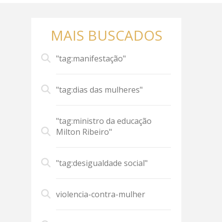
MAIS BUSCADOS
"tag:manifestação"
"tag:dias das mulheres"
"tag:ministro da educação
Milton Ribeiro"
"tag:desigualdade social"
violencia-contra-mulher