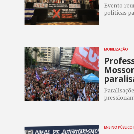
Evento reu
políticas p
bloqueio e 
destacou so
MOBILIZAÇÃO
Profes
Mossoró
paralis
Paralisaçõ
pressionam
carreira do
ENSINO PÚBLICO 