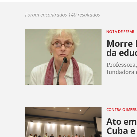
Foram encontrados 140 resultados
NOTA DE PESAR
Morre B
da edu
Professora,
fundadora d
aos direito
CONTRA O IMPE
Ato em 
Cuba e