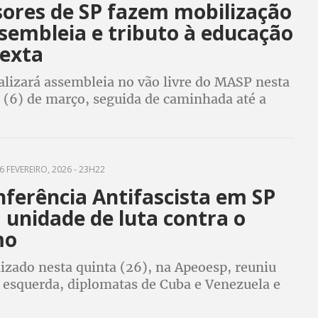
sores de SP fazem mobilização
sembleia e tributo à educação
sexta
alizará assembleia no vão livre do MASP nesta
a (6) de março, seguida de caminhada até a
epública e tributo à educação com apresentação
ésar
6 FEVEREIRO, 2026 - 23H22
nferência Antifascista em SP
 unidade de luta contra o
mo
izado nesta quinta (26), na Apeoesp, reuniu
e esquerda, diplomatas de Cuba e Venezuela e
 populares para articular mobilização para o