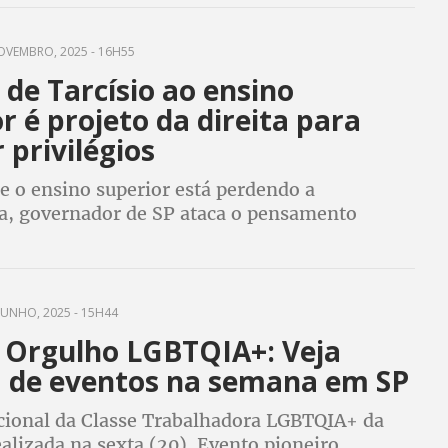
nternacional em Porto Alegre
OVEMBRO, 2025 - 16H55
de Tarcísio ao ensino
r é projeto da direita para
 privilégios
e o ensino superior está perdendo a
a, governador de SP ataca o pensamento
ciência, o desenvolvimento econômico do país e
ntiva a produção de mão de obra barata
JUNHO, 2025 - 15H44
 Orgulho LGBTQIA+: Veja
 de eventos na semana em SP
ional da Classe Trabalhadora LGBTQIA+ da
alizada na sexta (20). Evento pioneiro