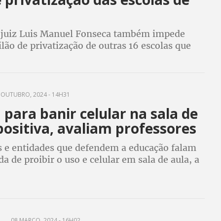
 juiz Luis Manuel Fonseca também impede
lão de privatização de outras 16 escolas que
izado na próxima semana
 OUTUBRO, 2024 - 14H31
para banir celular na sala de
positiva, avaliam professores
s e entidades que defendem a educação falam
a de proibir o uso e celular em sala de aula, a
da este mês pelo governo federal, vai
 aprendizagem e a interação do aluno
L
08 MARÇO, 2024 - 16H02