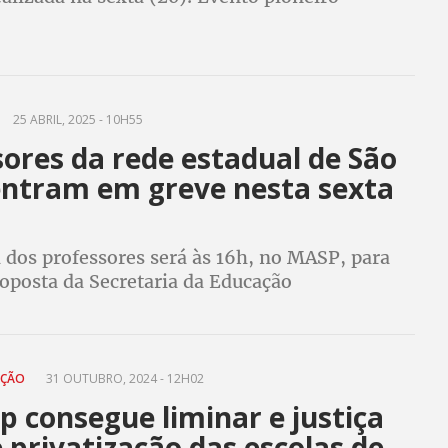
ialogar com a sociedade sobre as pautas da
. Veja também a agenda da semana
25 ABRIL, 2025 - 10H55
ores da rede estadual de São
entram em greve nesta sexta
 dos professores será às 16h, no MASP, para
roposta da Secretaria da Educação
AÇÃO
31 OUTUBRO, 2024 - 12H02
 consegue liminar e justiça
privatização das escolas de