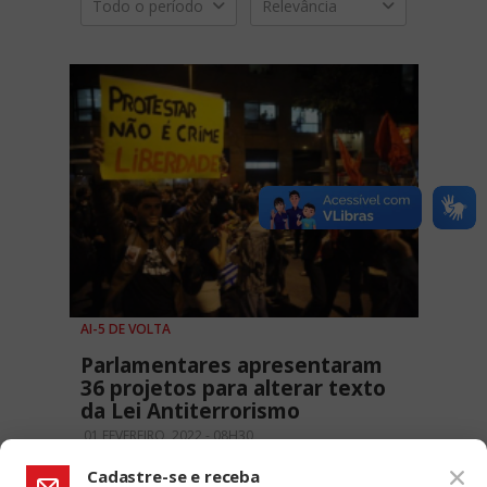
Todo o período
Relevância
AI-5 DE VOLTA
Parlamentares apresentaram
36 projetos para alterar texto
da Lei Antiterrorismo
01 FEVEREIRO, 2022 - 08H30
Cadastre-se e receba