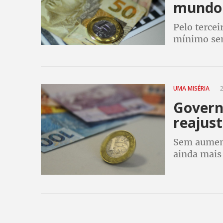
mundo
Pelo tercei
mínimo sem
ainda mais 
UMA MISÉRIA
2
Govern
reajust
Sem aumento
ainda mais
especial os