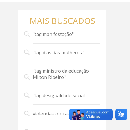
MAIS BUSCADOS
"tag:manifestação"
"tag:dias das mulheres"
"tag:ministro da educação
Milton Ribeiro"
"tag:desigualdade social"
violencia-contra-mulher