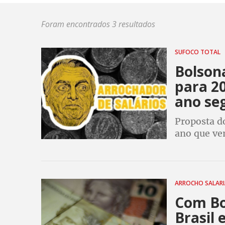
Foram encontrados 3 resultados
SUFOCO TOTAL
Bolson
para 2
ano se
Proposta d
ano que vem
terminar o
do que qua
ARROCHO SALAR
Com Bo
Brasil 