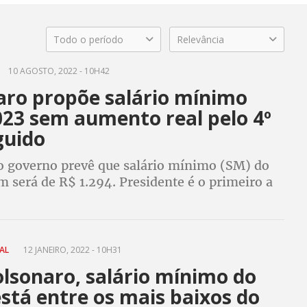
Todo o período
Relevância
10 AGOSTO, 2022 - 10H42
aro propõe salário mínimo
023 sem aumento real pelo 4º
guido
o governo prevê que salário mínimo (SM) do
 será de R$ 1.294. Presidente é o primeiro a
 governo com o poder de compra do SM menor
ndo assumiu
IAL
12 JANEIRO, 2022 - 10H31
lsonaro, salário mínimo do
está entre os mais baixos do