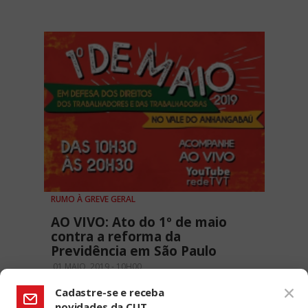
RUMO À GREVE GERAL
AO VIVO: Ato do 1º de maio
contra a reforma da
Previdência em São Paulo
01 MAIO, 2019 - 10H00
Cadastre-se e receba
novidades da CUT