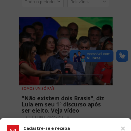
Todo o período
Relevância
SOMOS UM SÓ PAÍS
"Não existem dois Brasis", diz
Lula em seu 1º discurso após
ser eleito. Veja vídeo
30 OUTUBRO, 2022 - 21H54
Cadastre-se e receba