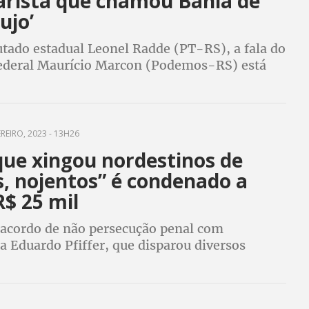
arista que chamou Bahia de
ujo’
utado estadual Leonel Radde (PT-RS), a fala do
ederal Maurício Marcon (Podemos-RS) está
"ofensas aos nordestinos" e refletem "o
o preconceito"
REIRO, 2023 - 13H26
que xingou nordestinos de
s, nojentos” é condenado a
$ 25 mil
acordo de não persecução penal com
a Eduardo Pfiffer, que disparou diversos
 suas redes contra o povo nordestino. O acordo
ção na Justiça