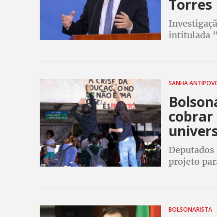
Torres
Investigaç
intitulada
presidente 
dezembro
SANHA ANTIPO
Bolson
cobrar
univers
Deputados 
projeto pa
instituiçõe
BOLSONARISTA