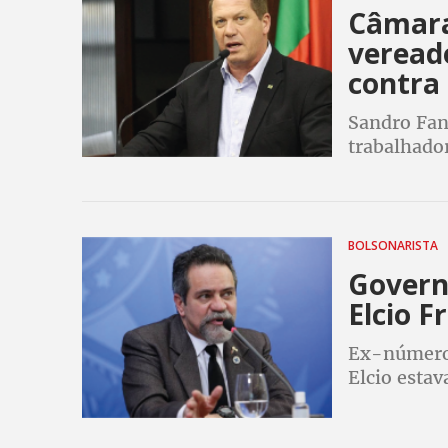
Câmara
vereado
contra
Sandro Fant
trabalhado
escravidão
BOLSONARISTA
Governo
Elcio F
Ex-número 
Elcio estav
ex-presiden