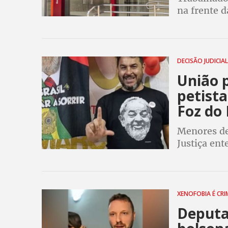
na frente d
do Brasil 
DECISÃO JUDICIA
União p
petist
Foz do
Menores de 
Justiça ent
que o crim
vítima, qu
XENOFOBIA É CR
Deputa