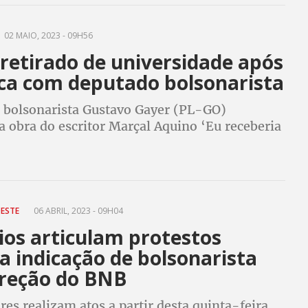
02 MAIO, 2023 - 09H56
 retirado de universidade após
ca com deputado bolsonarista
 bolsonarista Gustavo Gayer (PL-GO)
 a obra do escritor Marçal Aquino ‘Eu receberia
otícias dos seus lindos lábios’ como
ca
ESTE
06 ABRIL, 2023 - 09H04
ios articulam protestos
a indicação de bolsonarista
ireção do BNB
es realizam atos a partir desta quinta-feira