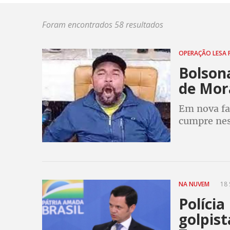
Foram encontrados 58 resultados
OPERAÇÃO LESA 
Bolsona
de Mora
Em nova fas
cumpre nes
apreensão 
golpistas d
NA NUVEM
18 
Políci
golpist