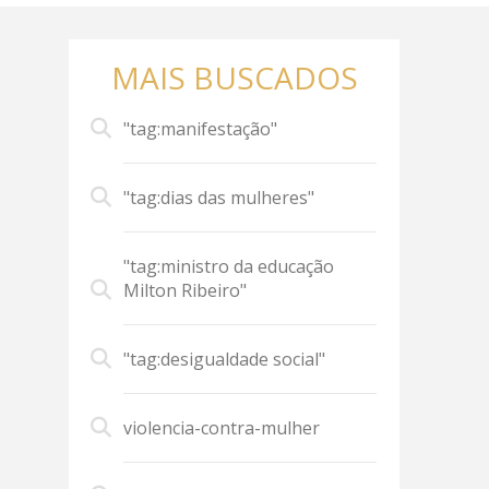
MAIS BUSCADOS
"tag:manifestação"
"tag:dias das mulheres"
"tag:ministro da educação
Milton Ribeiro"
"tag:desigualdade social"
violencia-contra-mulher