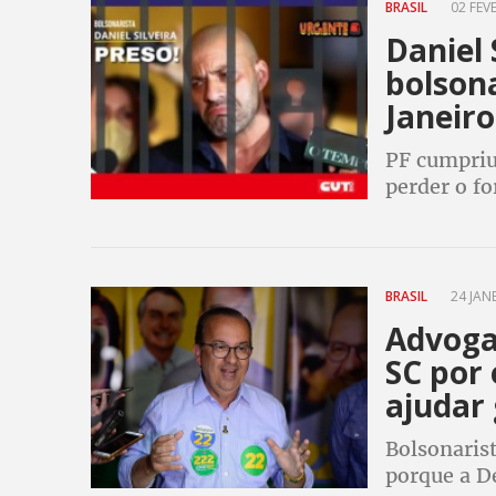
BRASIL
02 FEVE
Daniel 
bolsona
Janeiro
PF cumpriu
perder o fo
deputado f
BRASIL
24 JANE
Advoga
SC por 
ajudar 
Bolsonarist
porque a De