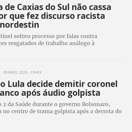
 de Caxias do Sul não cassa
r que fez discurso racista
 nordestin
inel sofreu processo por falas contra
res resgatados de trabalho análogo à
09 MAIO, 2023 - 13H03
 Lula decide demitir coronel
ranco após áudio golpista
2 da Saúde durante o governo Bolsonaro,
a no centro de trama golpista após a derrota do
te Jair Bolsonaro nas eleições de 2022