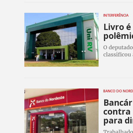
INTERFERÊNCIA
Livro é
polêmi
O deputado
classificou
as piores n
pornográfi
BANCO DO NORD
Bancár
contra 
para d
Trabalhador