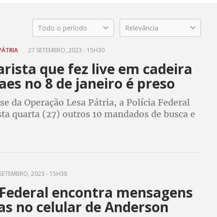
Todo o período
Relevância
PÁTRIA
27 SETEMBRO, 2023 - 15H30
rista que fez live em cadeira
es no 8 de janeiro é preso
e da Operação Lesa Pátria, a Polícia Federal
ta quarta (27) outros 10 mandados de busca e
contra envolvidos diretamente nos atos
e 8 de janeiro, em Brasília
SETEMBRO, 2023 - 15H38
a Federal encontra mensagens
as no celular de Anderson