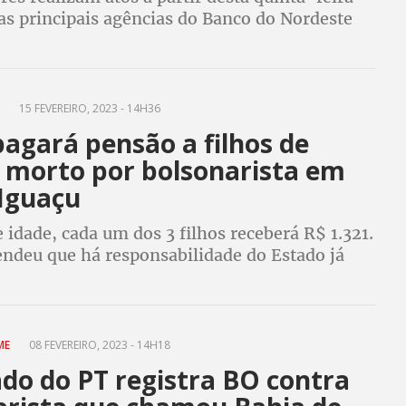
as principais agências do Banco do Nordeste
em cada estado
L
15 FEVEREIRO, 2023 - 14H36
agará pensão a filhos de
a morto por bolsonarista em
 Iguaçu
idade, cada um dos 3 filhos receberá R$ 1.321.
endeu que há responsabilidade do Estado já
inoso usou sua arma funcional para matar a
e comemorava seu aniversário
IME
08 FEVEREIRO, 2023 - 14H18
do do PT registra BO contra