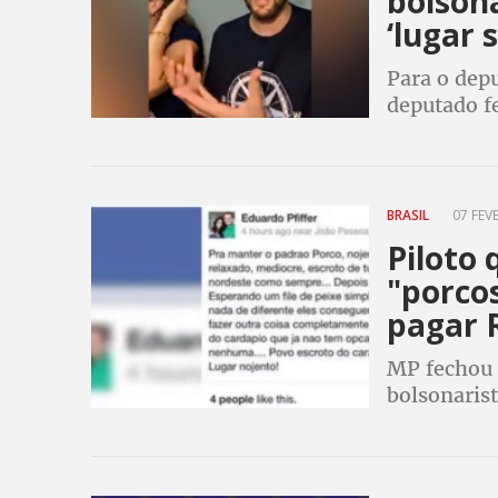
bolson
‘lugar s
Para o dep
deputado f
repleta de 
racismo e 
BRASIL
07 FEVE
Piloto 
"porco
pagar R
MP fechou 
bolsonarist
ataques em
evita uma a