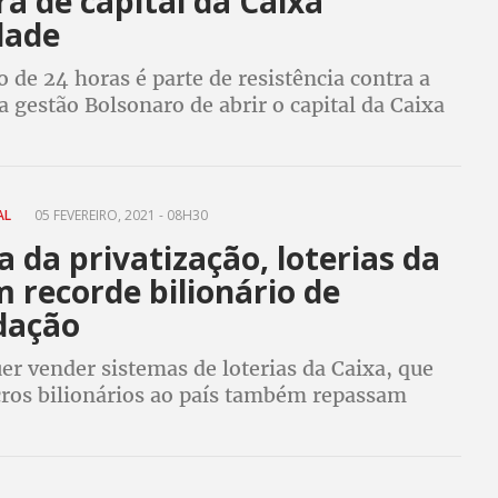
a de capital da Caixa
dade
 de 24 horas é parte de resistência contra a
da gestão Bolsonaro de abrir o capital da Caixa
 o que causará prejuízos a toda sociedade
IAL
05 FEVEREIRO, 2021 - 08H30
 da privatização, loterias da
 recorde bilionário de
dação
r vender sistemas de loterias da Caixa, que
cros bilionários ao país também repassam
ra a saúde e educação, entre outros benefícios