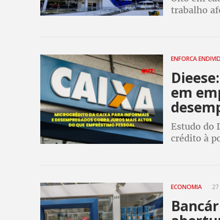
trabalho af
dispensa m
ENFORCA ENDIV
Dieese:
em emp
desem
Estudo do 
crédito à p
cheque esp
ECONOMIA
27 
Bancár