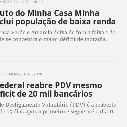
 DEZEMBRO, 2020 - 16H29
tuto do Minha Casa Minha
clui população de baixa renda
sa Verde e Amarela deixa de fora a faixa 1 do
 se concentra o maior déficit de moradia.
ia que ação do governo Bolsonaro é um
e mira no desmonte das políticas públicas
 DEZEMBRO, 2020 - 09H28
Federal reabre PDV mesmo
icit de 20 mil bancários
e Desligamento Voluntário (PDV) é a reaberto
 15 dias após o primeiro e segue até o dia 11.
Caixa pretende desligar 7 mil funcionários