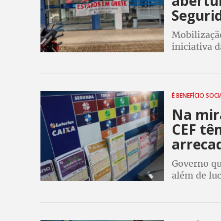
abertur
Seguri
Mobilização
iniciativa 
Seguridade,
É BENEFÍCIO SOC
Na mira
CEF têm
arreca
Governo que
além de lu
recursos pa