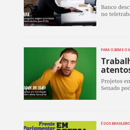
Banco desc
no teletra
determinaç
público
PARA O BEM E O
Trabal
atento
Projetos e
Senado pode
trabalhado
É DOS BRASILEIR