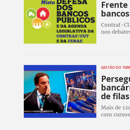
Frente
bancos
Contraf-CU
nos debates
instituiçõe
GESTÃO DO TER
Perseg
bancári
de fila
Mais de 120
com cursos
matriz par
dias entre 