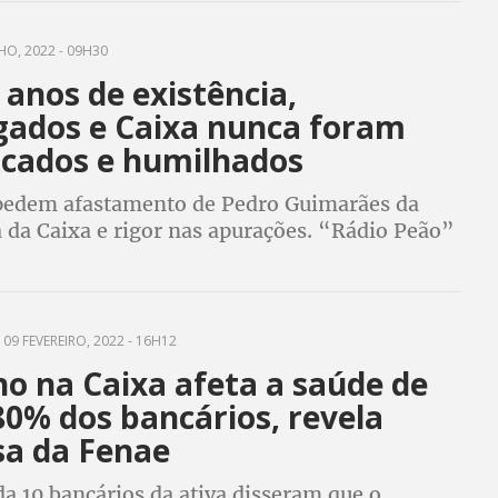
HO, 2022 - 09H30
anos de existência,
ados e Caixa nunca foram
acados e humilhados
pedem afastamento de Pedro Guimarães da
 da Caixa e rigor nas apurações. “Rádio Peão”
preendeu com a “escrotidão”
09 FEVEREIRO, 2022 - 16H12
o na Caixa afeta a saúde de
80% dos bancários, revela
sa da Fenae
a 10 bancários da ativa disseram que o