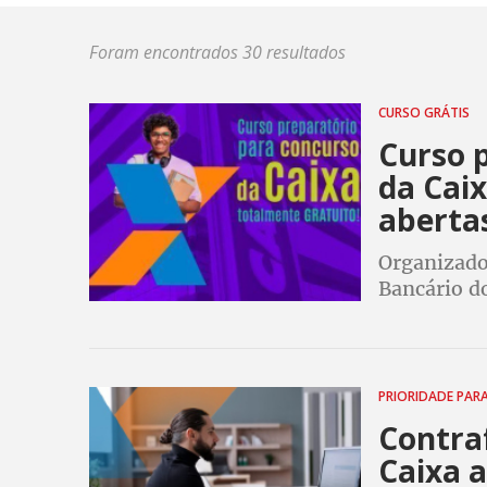
Foram encontrados 30 resultados
CURSO GRÁTIS
Curso 
da Caix
aberta
Organizado
Bancário do
vivo. Conte
trabalhador
PRIORIDADE PAR
Contra
Caixa 