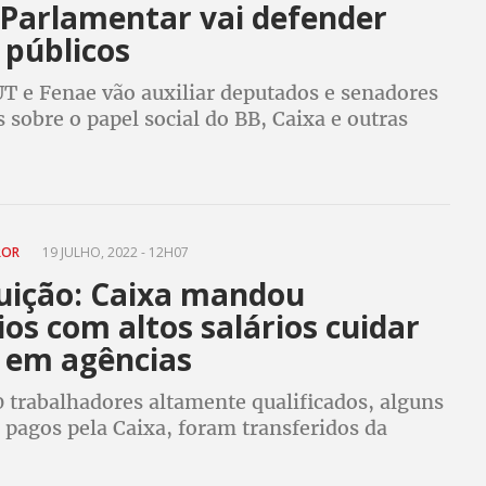
 Parlamentar vai defender
 públicos
T e Fenae vão auxiliar deputados e senadores
 sobre o papel social do BB, Caixa e outras
s financeiras ligadas ao Estado
ROR
19 JULHO, 2022 - 12H07
uição: Caixa mandou
os com altos salários cuidar
s em agências
 trabalhadores altamente qualificados, alguns
 pagos pela Caixa, foram transferidos da
a agências bancárias em um intervalo de 90
o final de 2020 e o começo de 2021