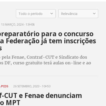
Todo o período
Relevância
13 MARÇO, 2024 - 13H08
preparatório para o concurso
a Federação já tem inscrições
s
 pela Fenae, Contraf-CUT e Sindicato dos
s DF, curso gratuito terá aulas on-line e ao
údo já está disponível. Inciativa é dirigido a
es sindicalizados
A PCDS
26 SETEMBRO, 2023 - 10H53
f-CUT e Fenae denunciam
ao MPT