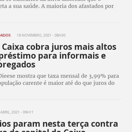
eta a sua saúde. A maioria dos afastados por
édica relata alguma doença mental
IDADOS
18 NOVEMBRO, 2021 - 08H30
 Caixa cobra juros mais altos
réstimo para informais e
pregados
Dieese mostra que taxa mensal de 3,99% para
opulação carente é maior até do que juros do
ecial
ABRIL, 2021 - 09H11
ios param nesta terça contra