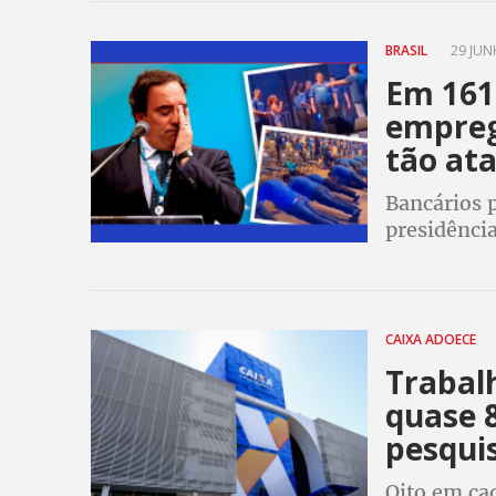
BRASIL
29 JUN
Em 161 
empreg
tão at
Bancários 
presidência
não se sur
CAIXA ADOECE
Trabalh
quase 
pesqui
Oito em cad