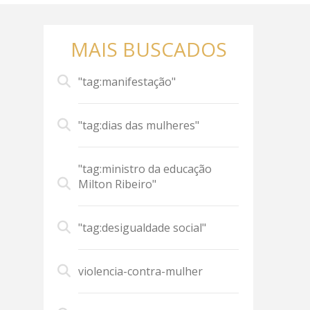
MAIS BUSCADOS
"tag:manifestação"
"tag:dias das mulheres"
"tag:ministro da educação
Milton Ribeiro"
"tag:desigualdade social"
violencia-contra-mulher