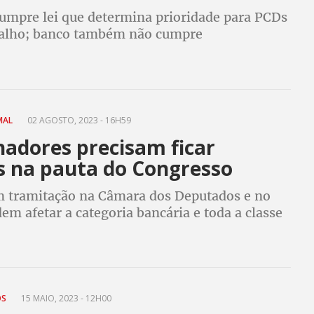
umpre lei que determina prioridade para PCDs
balho; banco também não cumpre
ão de redução de jornada para este mesmo
 MAL
02 AGOSTO, 2023 - 16H59
hadores precisam ficar
s na pauta do Congresso
m tramitação na Câmara dos Deputados e no
m afetar a categoria bancária e toda a classe
ra
OS
15 MAIO, 2023 - 12H00