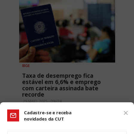
IBGE
Taxa de desemprego fica
estável em 6,6% e emprego
com carteira assinada bate
recorde
29 MAIO, 2025 - 09H24
Cadastre-se e receba
novidades da CUT