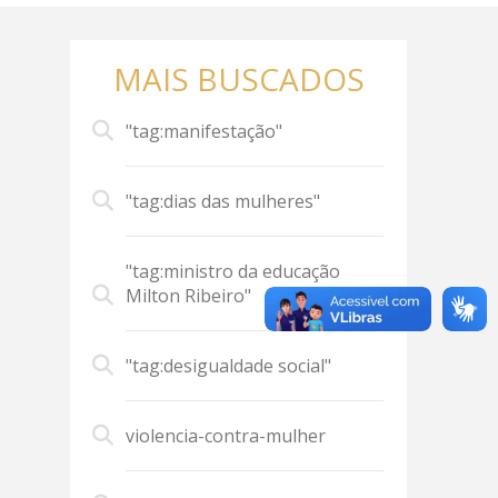
MAIS BUSCADOS
"tag:manifestação"
"tag:dias das mulheres"
"tag:ministro da educação
Milton Ribeiro"
"tag:desigualdade social"
violencia-contra-mulher