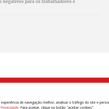
 negativos para os trabalhadores e
as são enormes. Confira os piores itens da
000 Brás, São Paulo/SP | Telefone (11) 2108 9200 - Fax (11) 2108 9310
xperiência de navegação melhor, analisar o tráfego do site e perso
e Privacidade
. Para aceitar, clique no botão "aceitar cookies".