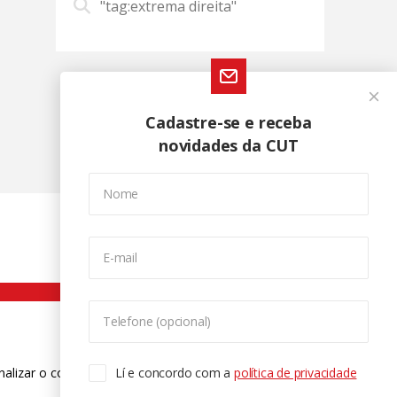
"tag:extrema direita"
Cadastre-se e receba
novidades da CUT
Nome
E-mail
Telefone (opcional)
nalizar o conteúdo. Para saber mais
Lí e concordo com a
política de privacidade