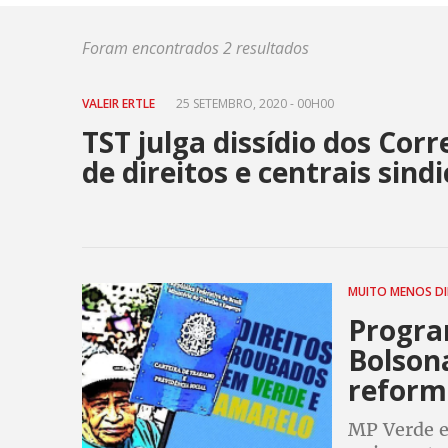
Foram encontrados 2 resultados
VALEIR ERTLE
25 SETEMBRO, 2020 - 00H00
TST julga dissídio dos Cor
de direitos e centrais sin
MUITO MENOS DI
Progra
Bolson
reform
MP Verde e