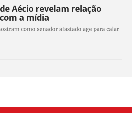
 de Aécio revelam relação
 com a mídia
stram como senador afastado age para calar
000 Brás, São Paulo/SP | Telefone (11) 2108 9200 - Fax (11) 2108 9310