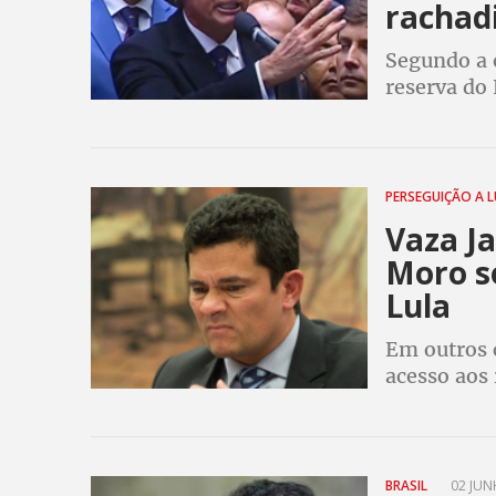
rachad
Segundo a 
reserva do
por recolhe
PERSEGUIÇÃO A 
Vaza Ja
Moro s
Lula
Em outros 
acesso aos 
intercepta
ajudou a co
BRASIL
02 JUN