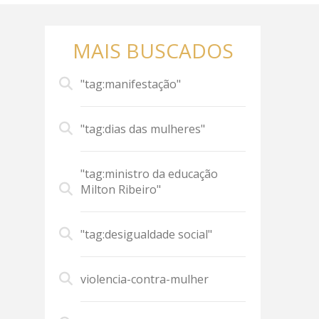
MAIS BUSCADOS
"tag:manifestação"
"tag:dias das mulheres"
"tag:ministro da educação
Milton Ribeiro"
"tag:desigualdade social"
violencia-contra-mulher