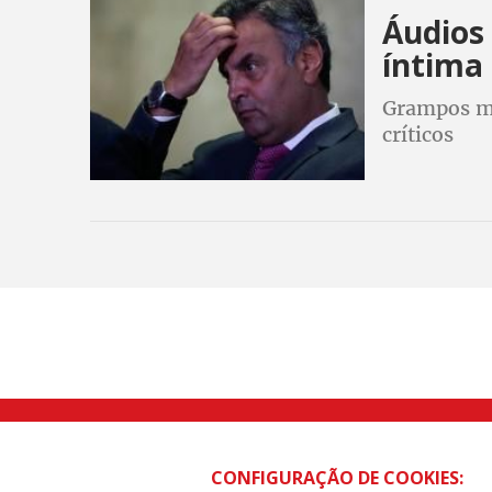
Áudios
íntima
Grampos mo
críticos
Rua Caetano Pinto nº 575 CEP 03041-
CONFIGURAÇÃO DE COOKIES: