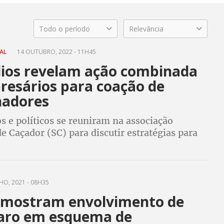
Todo o período
Relevância
RAL
14 OUTUBRO, 2022 - 11H45
dios revelam ação combinada
resários para coação de
hadores
 e políticos se reuniram na associação
e Caçador (SC) para discutir estratégias para
dos trabalhadores a fim de reeleger Bolsonaro,
agem exclusiva da Revista Fórum
HO, 2021 - 08H35
 mostram envolvimento de
aro em esquema de