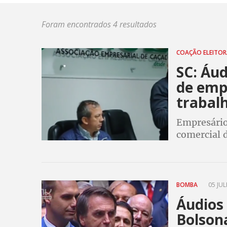
Foram encontrados 4 resultados
COAÇÃO ELEITO
SC: Áu
de emp
trabal
Empresários
comercial d
virar voto 
diz report
BOMBA
05 JUL
Áudios
Bolson