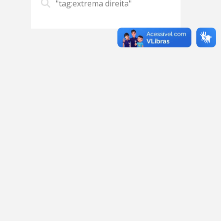
"tag:extrema direita"