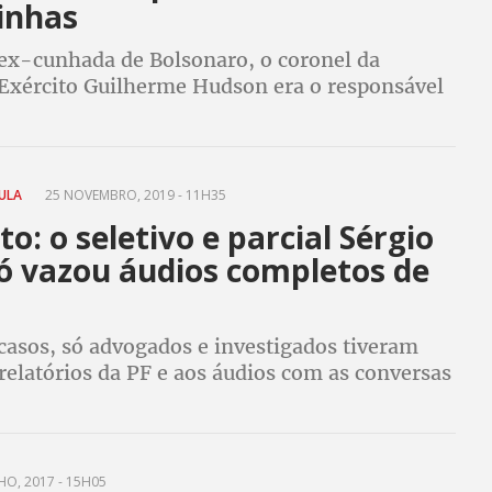
inhas
ex-cunhada de Bolsonaro, o coronel da
 Exército Guilherme Hudson era o responsável
r o dinheiro dos salários
LULA
25 NOVEMBRO, 2019 - 11H35
to: o seletivo e parcial Sérgio
ó vazou áudios completos de
casos, só advogados e investigados tiveram
relatórios da PF e aos áudios com as conversas
das. Vazamento impediu Lula de ser ministro e
nsolidar o golpe
HO, 2017 - 15H05