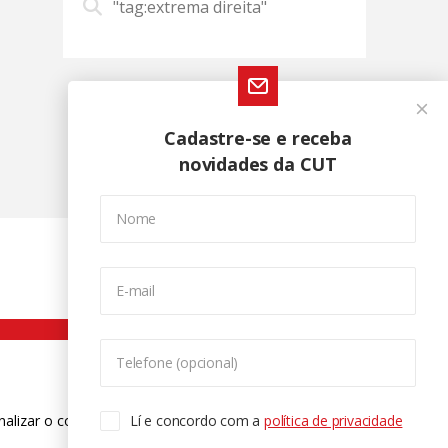
"tag:extrema direita"
Cadastre-se e receba
novidades da CUT
Nome
E-mail
Telefone (opcional)
nalizar o conteúdo. Para saber mais
Lí e concordo com a
política de privacidade