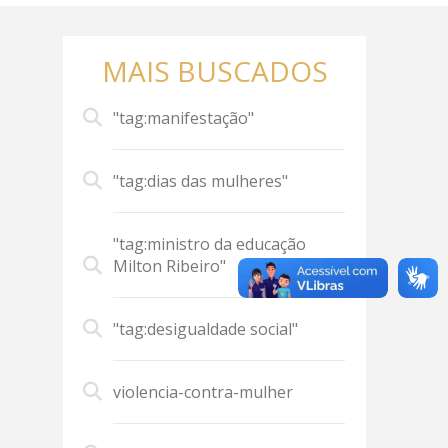
MAIS BUSCADOS
"tag:manifestação"
"tag:dias das mulheres"
"tag:ministro da educação
Milton Ribeiro"
"tag:desigualdade social"
violencia-contra-mulher