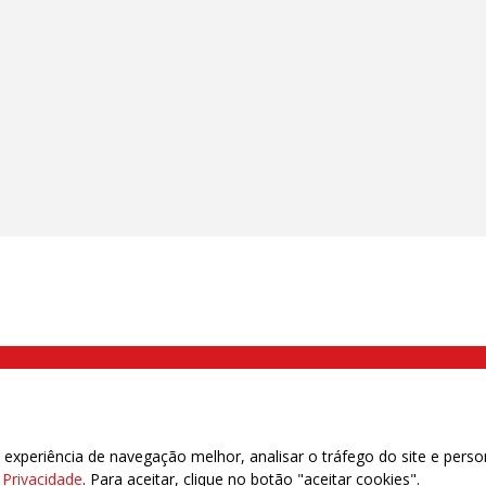
000 Brás, São Paulo/SP | Telefone (11) 2108 9200 - Fax (11) 2108 9310
xperiência de navegação melhor, analisar o tráfego do site e perso
e Privacidade
. Para aceitar, clique no botão "aceitar cookies".