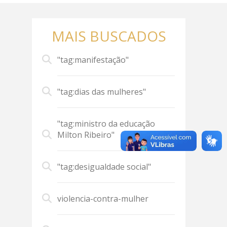
MAIS BUSCADOS
"tag:manifestação"
"tag:dias das mulheres"
"tag:ministro da educação
Milton Ribeiro"
"tag:desigualdade social"
violencia-contra-mulher