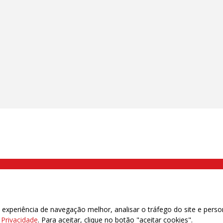
000 Brás, São Paulo/SP | Telefone (11) 2108 9200 - Fax (11) 2108 9310
xperiência de navegação melhor, analisar o tráfego do site e perso
e Privacidade
. Para aceitar, clique no botão "aceitar cookies".