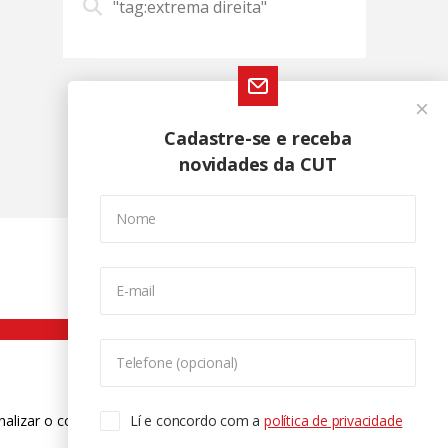
"tag:extrema direita"
Cadastre-se e receba
novidades da CUT
Nome
E-mail
Telefone (opcional)
nalizar o conteúdo. Para saber mais
Lí e concordo com a
política de privacidade