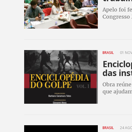
Apelo foi f
Congresso 
BRASIL
01 NOV
Encicl
das ins
Obra reúne 
que ajudam
manada no 
BRASIL
24 AGO