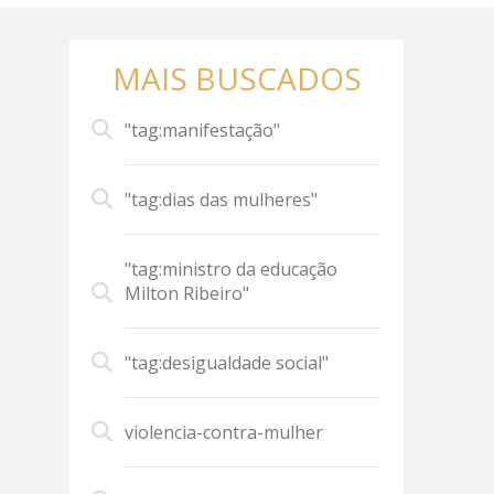
MAIS BUSCADOS
"tag:manifestação"
"tag:dias das mulheres"
"tag:ministro da educação
Milton Ribeiro"
"tag:desigualdade social"
violencia-contra-mulher