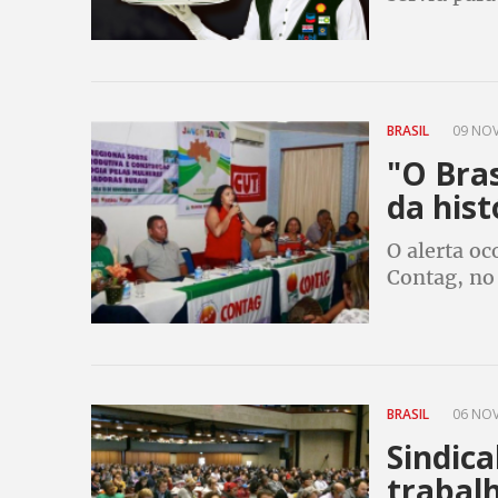
BRASIL
09 NOV
"O Bras
da hist
O alerta o
Contag, no
BRASIL
06 NOV
Sindica
trabalh