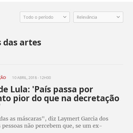
Todo o período
Relevância
 das artes
EÇÃO
10 ABRIL, 2018 - 12H00
de Lula: 'País passa por
o pior do que na decretação
'
das as máscaras", diz Laymert Garcia dos
s pessoas não percebem que, se um ex-
 tem um habeas corpus negado da maneira