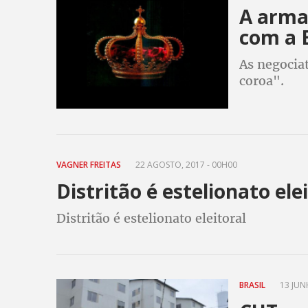
A arma
com a 
As negocia
coroa".
VAGNER FREITAS
22 AGOSTO, 2017 - 00H00
Distritão é estelionato ele
Distritão é estelionato eleitoral
BRASIL
13 JUN