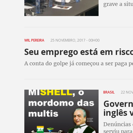
grave a sit
WIL PEREIRA
25 NOVEMBRO, 2017 - 00H00
Seu emprego está em risc
A conta do golpe já começou a ser paga pe
BRASIL
22 NOV
Govern
inglês 
Denúncias 
serviu para