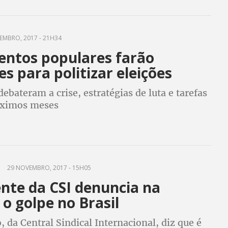
mo foi, imagina então um cidadão comum"
EMBRO, 2017 - 21H34
ntos populares farão
s para politizar eleições
debateram a crise, estratégias de luta e tarefas
óximos meses
29 NOVEMBRO, 2017 - 15H05
nte da CSI denuncia na
o golpe no Brasil
o, da Central Sindical Internacional, diz que é