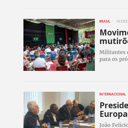
obscena co
BRASIL
10 DEZ
Movime
mutirõe
Militantes 
para os pr
INTERNACIONAL
Preside
Europa 
João Felici