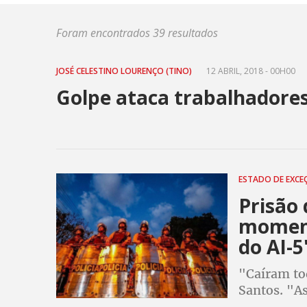
Foram encontrados 39 resultados
JOSÉ CELESTINO LOURENÇO (TINO)
12 ABRIL, 2018 - 00H00
Golpe ataca trabalhadores
ESTADO DE EXC
Prisão 
moment
do AI-5
"Caíram to
Santos. "A
presidente