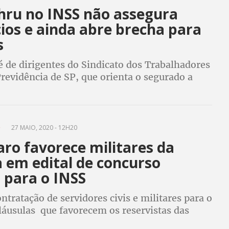
thru no INSS não assegura
ios e ainda abre brecha para
s
é de dirigentes do Sindicato dos Trabalhadores
revidência de SP, que orienta o segurado a
rocedimentos necessários pelo canal remoto
u espere a reabertura das agências
O
27 MAIO, 2020 - 12H20
ro favorece militares da
 em edital de concurso
 para o INSS
ontratação de servidores civis e militares para o
láusulas que favorecem os reservistas das
das, além de não especificar o valor dos seus