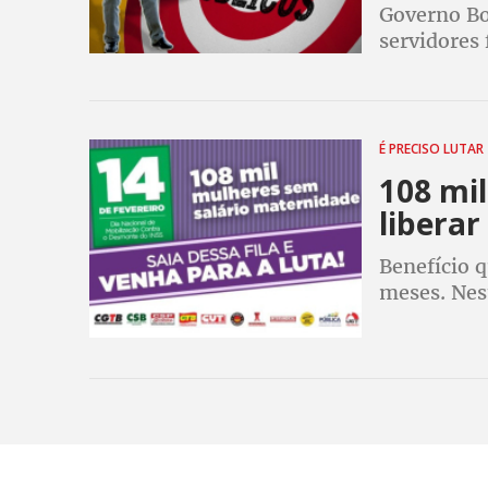
Governo Bo
servidores
anos. Sindi
colapso no 
É PRECISO LUTAR
108 mi
liberar
Benefício 
meses. Nest
descaso e 
desmontan