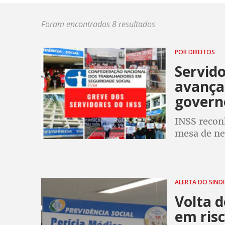
Foram encontrados 8 resultados
POR DIREITOS
Servid
avança
govern
INSS reconh
mesa de ne
ALERTA DO SIND
Volta 
em risc