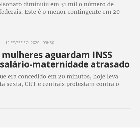
lsonaro diminuiu em 31 mil o número de
 federais. Este é o menor contingente em 20
calistas alertam: essa redução já provocou um
INSS e vai afetar todo serviço público
12 FEVEREIRO, 2020 - 09H30
l mulheres aguardam INSS
 salário-maternidade atrasado
que era concedido em 20 minutos, hoje leva
a sexta, CUT e centrais protestam contra o
a má gestão do governo Bolsonaro que está
do o INSS