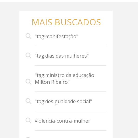
MAIS BUSCADOS
"tag:manifestação"
"tag:dias das mulheres"
"tag:ministro da educação
Milton Ribeiro"
"tag:desigualdade social"
violencia-contra-mulher