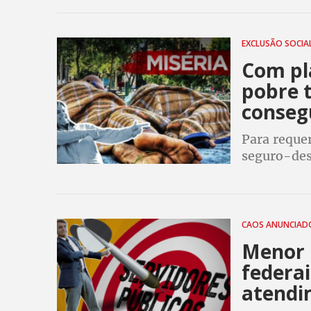
salários, e
EXCLUSÃO SOCIA
Com pl
pobre t
consegu
Para reque
seguro-des
celular. Nã
direitos e
CAOS ANUNCIA
Menor 
federa
atendi