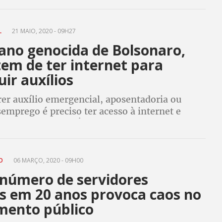
ntre outros privilégios
L
21 MAIO, 2020 - 09H27
ano genocida de Bolsonaro,
em de ter internet para
ir auxílios
rer auxílio emergencial, aposentadoria ou
emprego é preciso ter acesso à internet e
o é modernidade. É estratégia para não pagar
 promover genocídio dos mais pobres
DO
06 MARÇO, 2020 - 09H00
número de servidores
is em 20 anos provoca caos no
mento público