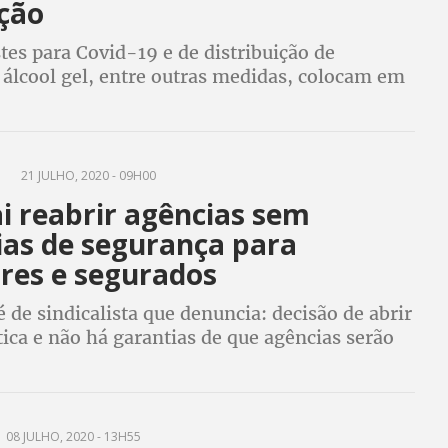
ção
stes para Covid-19 e de distribuição de
 álcool gel, entre outras medidas, colocam em
a dos servidores do INSS e da população que
endimento, denuncia sindicalista
M
21 JULHO, 2020 - 09H00
i reabrir agências sem
ias de segurança para
ores e segurados
 de sindicalista que denuncia: decisão de abrir
ítica e não há garantias de que agências serão
eguro contra a transmissão da Covid-19
08 JULHO, 2020 - 13H55