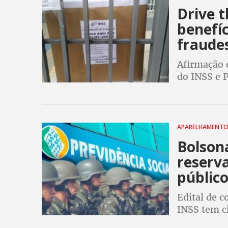
Drive 
benefíc
fraude
Afirmação 
do INSS e P
fazer os p
Meu INSS o
APARELHAMENT
Bolsona
reserva
público
Edital de c
INSS tem c
Forças Arma