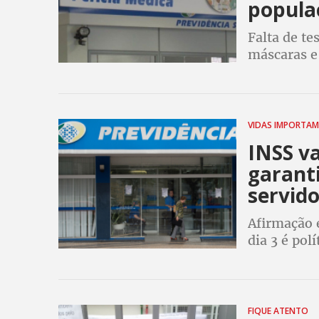
popula
Falta de te
máscaras e
risco a vid
procura at
VIDAS IMPORTA
INSS va
garant
servid
Afirmação é
dia 3 é pol
ambiente s
FIQUE ATENTO