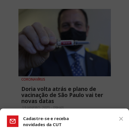
CORONAVÍRUS
Doria volta atrás e plano de
vacinação de São Paulo vai ter
novas datas
19 JANEIRO, 2021 - 09H43
Cadastre-se e receba
novidades da CUT