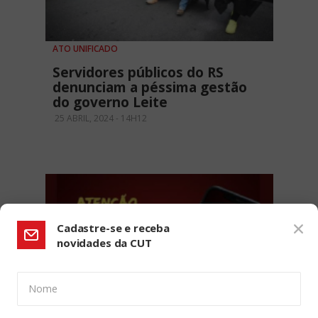
ATO UNIFICADO
Servidores públicos do RS
denunciam a péssima gestão
do governo Leite
25 ABRIL, 2024 - 14H12
Cadastre-se e receba
novidades da CUT
Nome