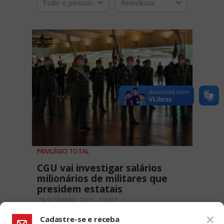
Todo o período
Relevância
PRIVILÉGIO TOTAL
CGU vai investigar salários
milionários de militares que
presidem estatais
29 SETEMBRO, 2021 - 11H12
Cadastre-se e receba