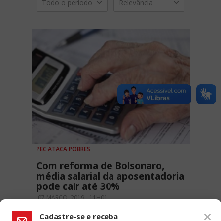
Todo o período
Relevância
PEC ATACA POBRES
Com reforma de Bolsonaro,
média salarial da aposentadoria
pode cair até 30%
07 MARÇO, 2019 - 11H01
Cadastre-se e receba