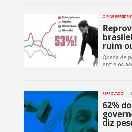
mulheres e
Sul
O PIOR PRESIDE
Reprov
brasil
ruim o
Queda de p
entre os as
trabalhado
Bolsonaro
REPROVADO!
1
62% do
govern
diz pes