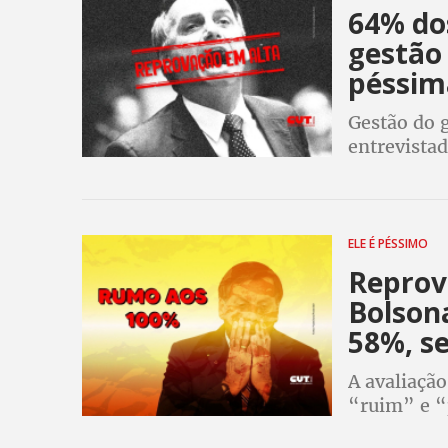
64% do
gestão
péssim
Gestão do 
entrevista
ELE É PÉSSIMO
Reprov
Bolson
58%, s
A avaliaçã
“ruim” e “
quanto o s