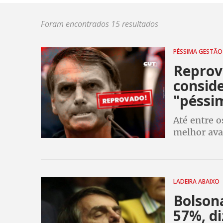
Foram encontrados 15 resultados
PÉSSIMA GESTÃ
Reprov
consid
"péssi
Até entre 
melhor ava
41%. Já en
LADEIRA ABAIXO
Bolson
57%, di