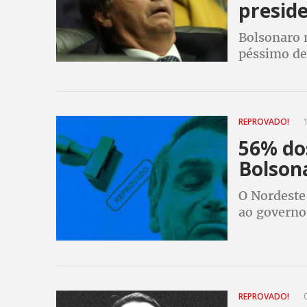
presid
Bolsonaro 
péssimo de
governo, d
estratos p
REPROVADO!
1
56% do
Bolson
O Nordeste 
ao governo
Oeste, Sud
54% das re
REPROVADO!
0