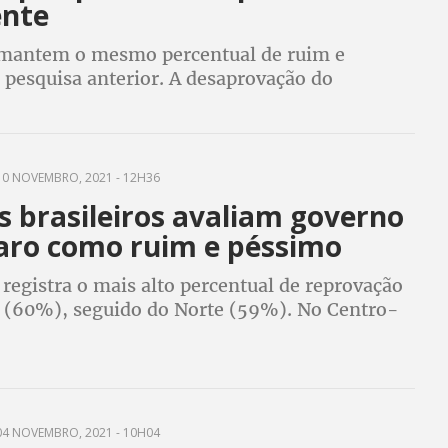
ente
mantem o mesmo percentual de ruim e
 pesquisa anterior. A desaprovação do
e 61% no geral, fica acima de 50% em todos os
esquisados. No NE desaprovação é de 70%
0 NOVEMBRO, 2021 - 12H36
s brasileiros avaliam governo
aro como ruim e péssimo
registra o mais alto percentual de reprovação
 (60%), seguido do Norte (59%). No Centro-
este e Sul a avaliação negativa empatou com
spostas
4 NOVEMBRO, 2021 - 10H04