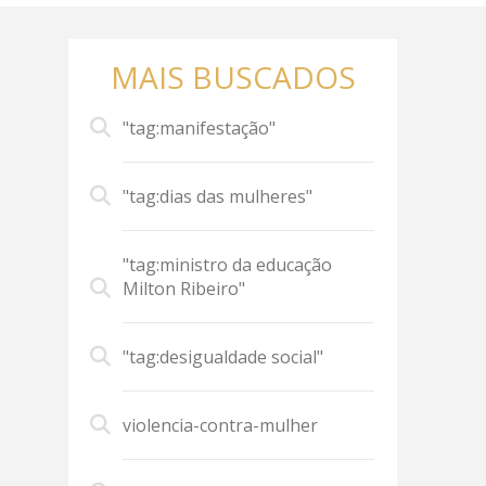
MAIS BUSCADOS
"tag:manifestação"
"tag:dias das mulheres"
"tag:ministro da educação
Milton Ribeiro"
"tag:desigualdade social"
violencia-contra-mulher