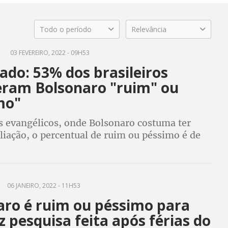
Todo o período
Relevância
O
03 FEVEREIRO, 2022 - 09H53
ado: 53% dos brasileiros
eram Bolsonaro "ruim" ou
mo"
os evangélicos, onde Bolsonaro costuma ter
liação, o percentual de ruim ou péssimo é de
tre os católicos, 58% reprovam o governo
06 JANEIRO, 2022 - 11H53
aro é ruim ou péssimo para
z pesquisa feita após férias do