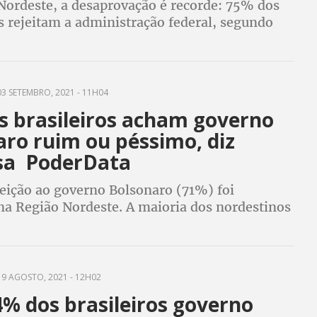
Nordeste, a desaprovação é recorde: 75% dos
s rejeitam a administração federal, segundo
PoderData
3 SETEMBRO, 2021 - 11H04
s brasileiros acham governo
aro ruim ou péssimo, diz
sa PoderData
jeição ao governo Bolsonaro (71%) foi
 na Região Nordeste. A maioria dos nordestinos
ém considera a atuação pessoal de Bolsonaro
dente “ruim” ou “péssima”
9 AGOSTO, 2021 - 12H02
% dos brasileiros governo