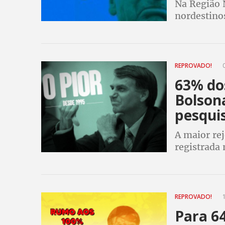
Na Região 
nordestino
pesquisa 
REPROVADO!
0
63% do
Bolson
pesqui
A maior re
registrada
(61%) tamb
como presi
REPROVADO!
1
Para 64