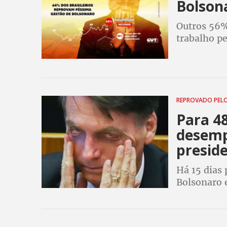
Bolson
Outros 56%
trabalho p
apoiam o 
REPROVADO PEL
Para 48
desemp
presid
Há 15 dias
Bolsonaro 