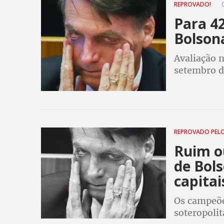
REPROVADO!
0
Para 42
Bolson
Avaliação 
setembro d
gestão de 
REPROVADO PEL
Ruim o
de Bol
capitai
Os campeõe
soteropolit