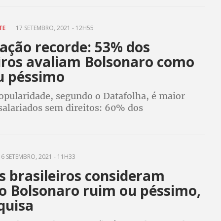
 moradores das regiões Sudeste, Nordeste e
NTE
17 SETEMBRO, 2021 - 12H55
ação recorde: 53% dos
eiros avaliam Bolsonaro como
u péssimo
opularidade, segundo o Datafolha, é maior
salariados sem direitos: 60% dos
res sem registro em carteira reprovam
6 SETEMBRO, 2021 - 11H33
s brasileiros consideram
o Bolsonaro ruim ou péssimo,
quisa