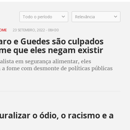
Todo o período
Relevância
FOME
23 SETEMBRO, 2022 - 08H30
aro e Guedes são culpados
me que eles negam existir
alista em segurança alimentar, eles
 a fome com desmonte de políticas públicas
alimentação escolar e demonstram
mo e indiferença com os pobres
ralizar o ódio, o racismo e a