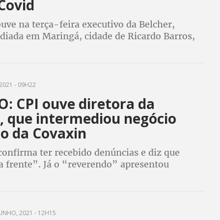
Covid
uve na terça-feira executivo da Belcher,
diada em Maringá, cidade de Ricardo Barros,
ria no negócio com a vacina Convidecia, da
nSino
2021 - 09H22
: CPI ouve diretora da
a, que intermediou negócio
to da Covaxin
confirma ter recebido denúncias e diz que
a frente”. Já o “reverendo” apresentou
édico para não depor na quarta-feira
UNHO, 2021 - 12H15