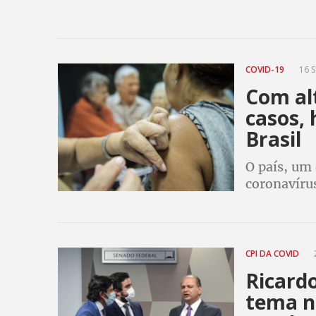
COVID-19
16 S
Com al
casos, 
Brasil
O país, um
coronavíru
outro pata
CPI DA COVID
Ricardo
tema n