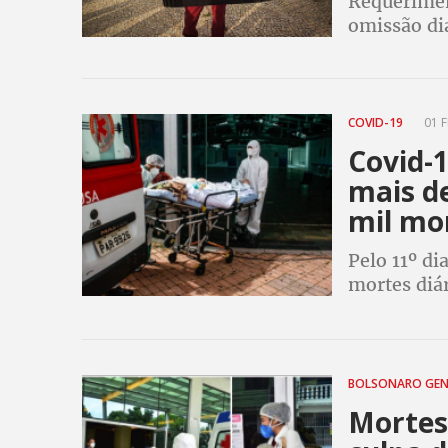
Requerimen
omissão di
COVID-19
01 F
Covid-1
mais de
mil mo
Pelo 11º di
mortes diár
9.204.731 
224.504 m
BOLSONARO GE
Mortes