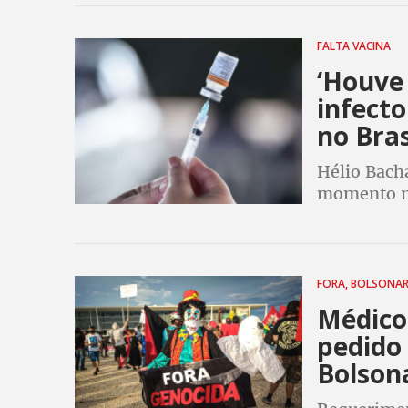
FALTA VACINA
‘Houve 
infecto
no Bras
Hélio Bach
momento ma
governo de
FORA, BOLSONA
Médico
pedido
Bolson