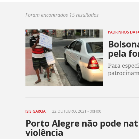
Foram encontrados 15 resultados
PADRINHOS DA 
Bolson
pela fo
Para especi
patrocinam
como a da 
negacionis
ISIS GARCIA
22 OUTUBRO, 2021 - 00H00
Porto Alegre não pode natu
violência