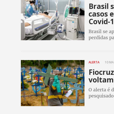
Brasil 
casos e
Covid-
Brasil se a
perdidas p
ALERTA
10 MAI
Fiocruz
voltam
O alerta é 
pesquisado
negligênci
Amazonas