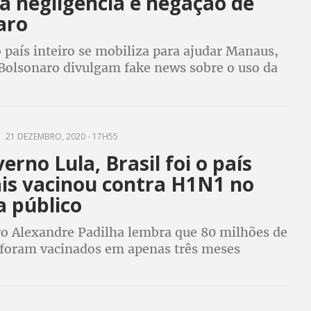
a negligência e negação de
aro
país inteiro se mobiliza para ajudar Manaus,
 Bolsonaro divulgam fake news sobre o uso da
e usam estratégia de responsabilizar apenas o
 o governador do Amazonas
21 DEZEMBRO, 2020 - 17H55
erno Lula, Brasil foi o país
is vacinou contra H1N1 no
a público
o Alexandre Padilha lembra que 80 milhões de
s foram vacinados em apenas três meses