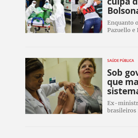
culpa d
Bolson
Enquanto o 
Pazuello e
cloroquina 
prefeito e
SAÚDE PÚBLICA
Sob gov
que ma
sistem
Ex-ministr
brasileiro