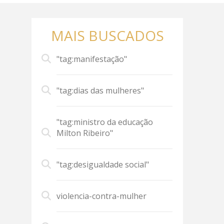
MAIS BUSCADOS
"tag:manifestação"
"tag:dias das mulheres"
"tag:ministro da educação
Milton Ribeiro"
"tag:desigualdade social"
violencia-contra-mulher