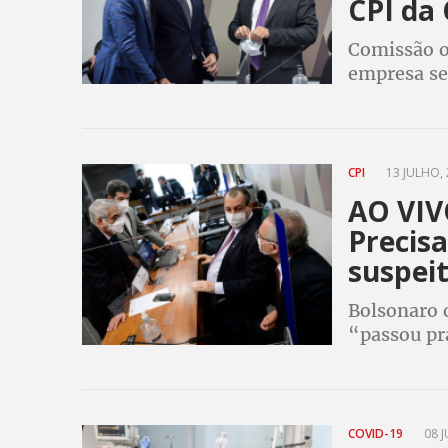
CPI da 
Comissão o
empresa se
intermediá
chinesa Ca
CPI
13 JULHO, 
AO VIVO
Precis
suspei
Bolsonaro 
“passou pr
atestado m
COVID-19
08 J