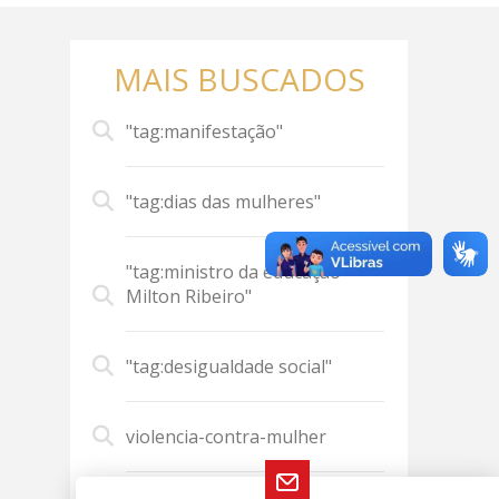
MAIS BUSCADOS
"tag:manifestação"
"tag:dias das mulheres"
"tag:ministro da educação
Milton Ribeiro"
"tag:desigualdade social"
violencia-contra-mulher