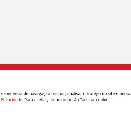
000 Brás, São Paulo/SP | Telefone (11) 2108 9200 - Fax (11) 2108 9310
xperiência de navegação melhor, analisar o tráfego do site e perso
e Privacidade
. Para aceitar, clique no botão "aceitar cookies".
das | 7.933.029 - Trabalhadores(as) Associados | 25.831.443 - Trabalhadores(as) na B