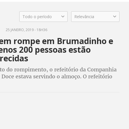
Todo o período
Relevância
G
25 JANEIRO, 2019 - 18H36
em rompe em Brumadinho e
enos 200 pessoas estão
recidas
 do rompimento, o refeitório da Companhia
 Doce estava servindo o almoço. O refeitório
do. Acidente pode ser maior do que o de
m 2015