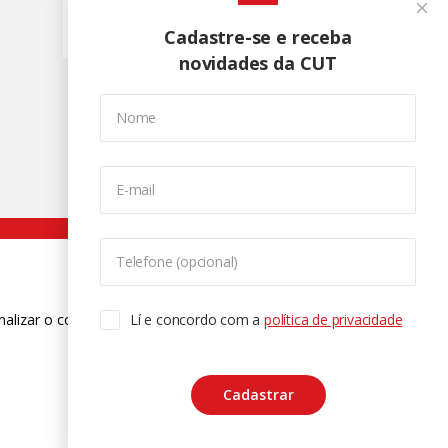
"tag:extrema direita"
Cadastre-se e receba
novidades da CUT
Nome
E-mail
Telefone (opcional)
nalizar o conteúdo. Para saber mais
Lí e concordo com a
política de privacidade
ase
Cadastrar
CTRL+F2