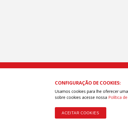
Rua Caetano Pinto nº 575 CEP 03041-
CONFIGURAÇÃO DE COOKIES:
Usamos cookies para lhe oferecer uma e
sobre cookies acesse nossa
Política d
Copyleft CUT Central Única dos Trabalhadores 3.960 - Entidades Filia
ACEITAR COOKIES