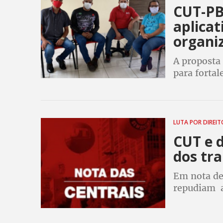
CUT-PB
aplica
organi
A proposta 
para fortal
trabalho e
LUTA POR DIREI
CUT e 
dos tr
Em nota de 
repudiam a
que Justiça
trabalhado