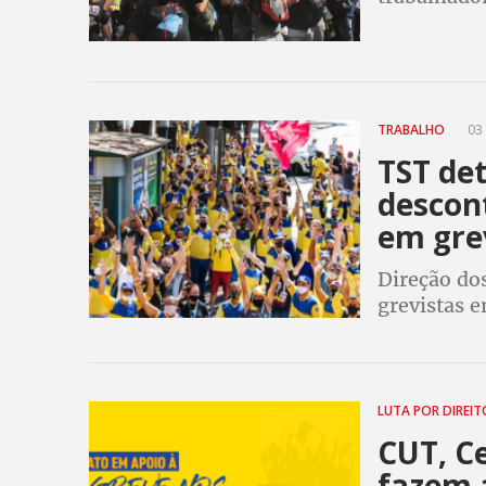
(CEEE) estã
abono alim
TRABALHO
03 
TST de
descon
em gre
Direção do
grevistas e
LUTA POR DIREI
CUT, C
fazem a