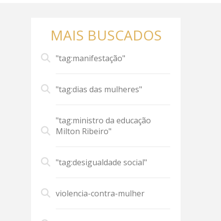
MAIS BUSCADOS
"tag:manifestação"
"tag:dias das mulheres"
"tag:ministro da educação
Milton Ribeiro"
"tag:desigualdade social"
violencia-contra-mulher