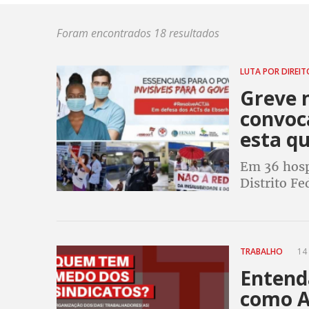
Foram encontrados 18 resultados
LUTA POR DIREI
Greve n
convoc
esta qu
Em 36 hosp
Distrito Fe
lutando por
TRABALHO
14 
Entend
como A