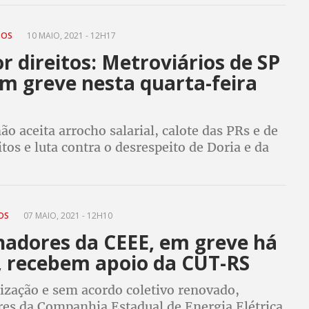
ITOS
10 MAIO, 2021 - 12H17
r direitos: Metroviários de SP
m greve nesta quarta-feira
ão aceita arrocho salarial, calote das PRs e de
itos e luta contra o desrespeito de Doria e da
 Metrô
TOS
07 MAIO, 2021 - 12H10
hadores da CEEE, em greve há
s, recebem apoio da CUT-RS
tização e sem acordo coletivo renovado,
res da Companhia Estadual de Energia Elétrica