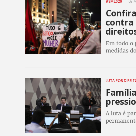
#8M2020
03 M
Confir
contra
direito
Em todo o p
medidas do
vida de mi
mulheres, d
LUTA POR DIREI
Família
pressi
A luta é p
permanente
beneficiár
que o bene