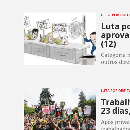
GREVE POR DIRE
Luta po
aprova
(12)
Categoria n
outros dire
direção do
LUTA POR DIREI
Trabal
23 dia
Após priva
trabalhado