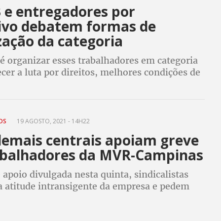
 e entregadores por
tivo debatem formas de
zação da categoria
é organizar esses trabalhadores em categoria
ecer a luta por direitos, melhores condições de
 renda
TOS
19 AGOSTO, 2021 - 14H22
demais centrais apoiam greve
abalhadores da MVR-Campinas
apoio divulgada nesta quinta, sindicalistas
 atitude intransigente da empresa e pedem
 acelere julgamento das reivindicações dos
res