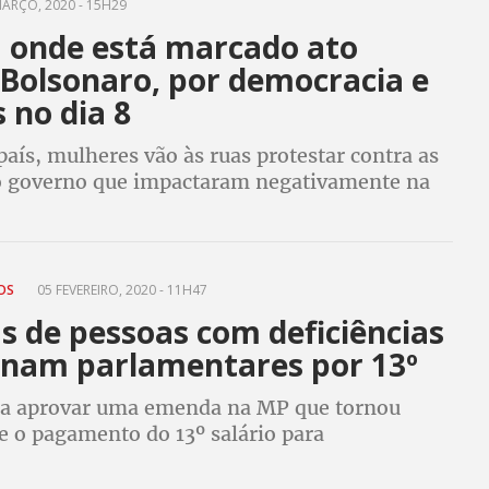
ARÇO, 2020 - 15H29
a onde está marcado ato
 Bolsonaro, por democracia e
s no dia 8
aís, mulheres vão às ruas protestar contra as
 governo que impactaram negativamente na
lhões de pessoas, principalmente na das
as negras, das pobres e periféricas
TOS
05 FEVEREIRO, 2020 - 11H47
s de pessoas com deficiências
onam parlamentares por 13º
ara aprovar uma emenda na MP que tornou
 o pagamento do 13º salário para
ios do Programa Bolsa Família. Eles querem
fício seja ampliado para os que recebem o BPC