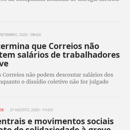
o paralisados há 23 dias contra o corte do
entação e do plano de saúde
SETEMBRO, 2020 - 09H26
termina que Correios não
tem salários de trabalhadores
ve
s Correios não podem descontar salários dos
nquanto o dissídio coletivo não for julgado
TOS
27 AGOSTO, 2020 - 11H20
entrais e movimentos sociais
to de solidariedade à greve