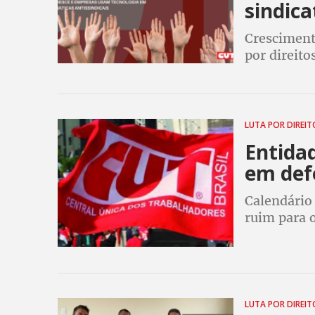
sindica
Cresciment
por direito
empresas q
por melhor
LUTA POR DIREI
Entida
em def
Calendário 
ruim para o
reposição d
outras med
LUTA POR DIREI