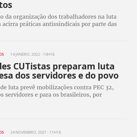
tos
o da organização dos trabalhadores na luta
s acirra práticas antissindicais por parte das
ue temem a unidade do coletivo nos embates
es condições de trabalho e renda
TOS
14 JANEIRO, 2022 - 10H18
des CUTistas preparam luta
esa dos servidores e do povo
de luta prevê mobilizações contra PEC 32,
s servidores e para os brasileiros, por
os salários de todo funcionalismo e contra
idas de Bolsonaro que prejudicam o povo
TOS
24 NOVEMBRO, 2021 - 11H18