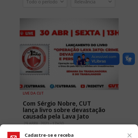
Todo o período
Relevância
LIVE DA CUT
Com Sérgio Nobre, CUT
lança livro sobre devastação
causada pela Lava Jato
29 ABRIL, 2021 - 17H30
Cadastre-se e receba