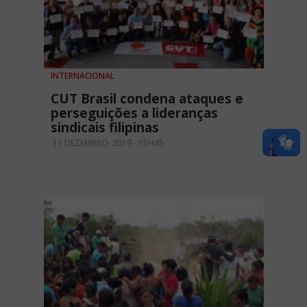
INTERNACIONAL
CUT Brasil condena ataques e
perseguições a lideranças
sindicais filipinas
11 DEZEMBRO, 2019 - 15H45