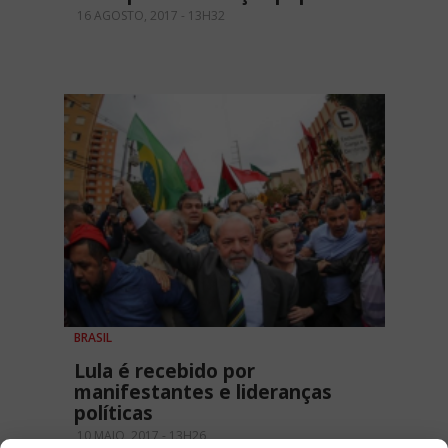
16 AGOSTO, 2017 - 13H32
BRASIL
Lula é recebido por
manifestantes e lideranças
políticas
10 MAIO, 2017 - 13H26