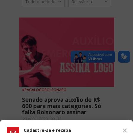
Todo o período
Relevância
#PAGALOGOBOLSONARO
Senado aprova auxílio de R$
600 para mais categorias. Só
falta Bolsonaro assinar
23 ABRIL, 2020 - 09H13
Cadastre-se e receba