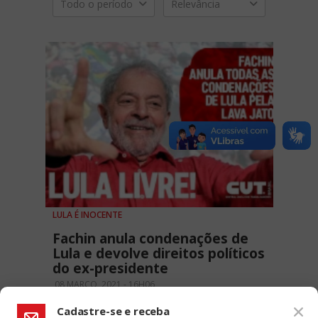
Todo o período
Relevância
LULA É INOCENTE
Fachin anula condenações de
Lula e devolve direitos políticos
do ex-presidente
08 MARÇO, 2021 - 16H06
Cadastre-se e receba