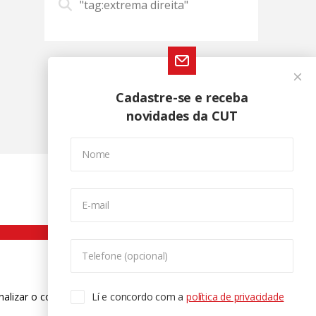
"tag:extrema direita"
Cadastre-se e receba
novidades da CUT
Nome
E-mail
Telefone (opcional)
nalizar o conteúdo. Para saber mais
Lí e concordo com a
política de privacidade