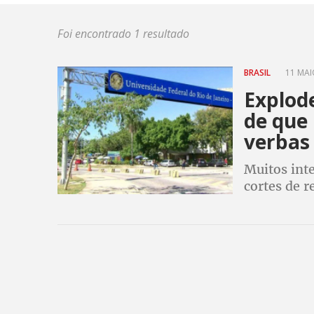
Foi encontrado 1 resultado
BRASIL
11 MAIO
Explode
de que 
verbas
Muitos int
cortes de r
Bolsolão m
compra de 