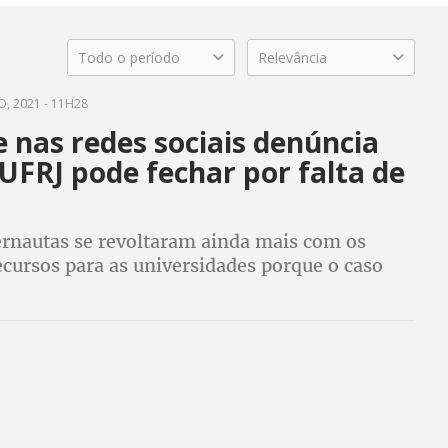
Todo o período
Relevância
, 2021 - 11H28
 nas redes sociais denúncia
UFRJ pode fechar por falta de
ernautas se revoltaram ainda mais com os
ecursos para as universidades porque o caso
ostrou que Bolsonaro despeja dinheiro na
parlamentares que apoiam seu governo