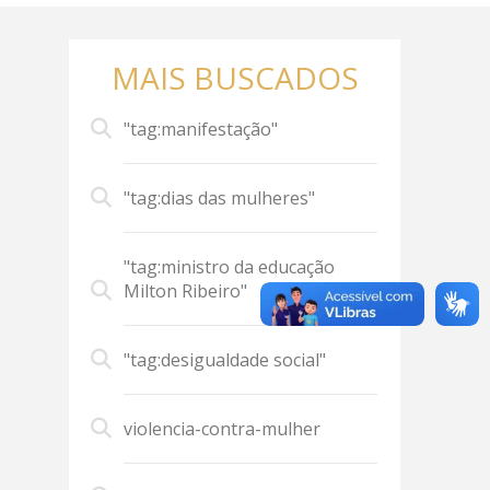
MAIS BUSCADOS
"tag:manifestação"
"tag:dias das mulheres"
"tag:ministro da educação
Milton Ribeiro"
"tag:desigualdade social"
violencia-contra-mulher