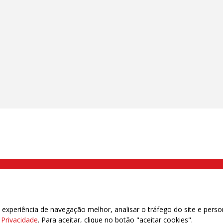
000 Brás, São Paulo/SP | Telefone (11) 2108 9200 - Fax (11) 2108 9310
xperiência de navegação melhor, analisar o tráfego do site e perso
e Privacidade
. Para aceitar, clique no botão "aceitar cookies".