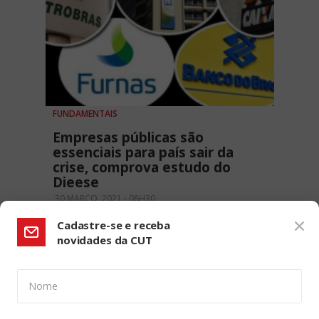
FUNDAMENTAIS
Empresas públicas são
essenciais para país sair da
crise, comprova estudo do
Dieese
30 MARÇO, 2021 - 08H30
Cadastre-se e receba
novidades da CUT
Nome