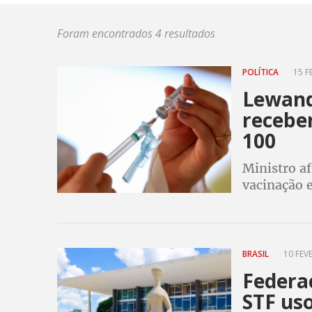
Foram encontrados 4 resultados
POLÍTICA
15 F
Lewand
receber
100
Ministro a
vacinação 
desestimul
BRASIL
10 FEVE
Federa
STF us