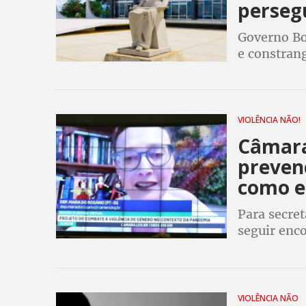
persegu
Governo Bo
e constrang
VIOLÊNCIA NÃO!
Câmara
preven
como e
Para secre
seguir enco
crianças a 
ajuda nessa
VIOLÊNCIA NÃO