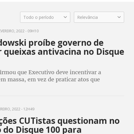
Todo o período
Relevância
EVEREIRO, 2022 - 09H10
owski proíbe governo de
 queixas antivacina no Disque
firmou que Executivo deve incentivar a
em massa, em vez de praticar atos que
em o processo de imunização
REIRO, 2022 - 12H49
ções CUTistas questionam no
o do Disque 100 para