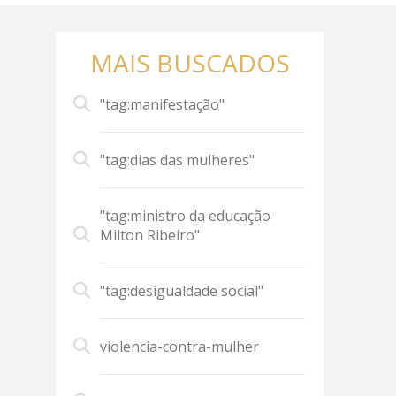
MAIS BUSCADOS
"tag:manifestação"
"tag:dias das mulheres"
"tag:ministro da educação
Milton Ribeiro"
"tag:desigualdade social"
violencia-contra-mulher