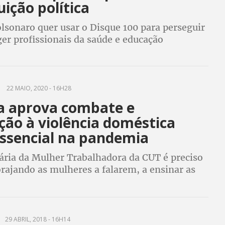
ição política
lsonaro quer usar o Disque 100 para perseguir
er profissionais da saúde e educação
22 MAIO, 2020 - 16H28
 aprova combate e
ção à violência doméstica
ssencial na pandemia
tária da Mulher Trabalhadora da CUT é preciso
rajando as mulheres a falarem, a ensinar as
contarem e deixar a vizinhança alerta e o PL
 luta
29 ABRIL, 2018 - 16H14