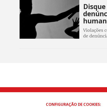
Disque
denúnci
human
Violações c
de denúncia
Rua Caetano Pinto nº 575 CEP 03041-
CONFIGURAÇÃO DE COOKIES: