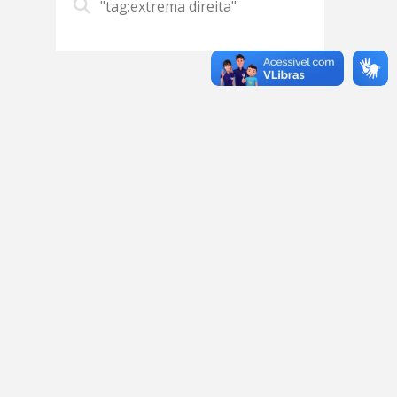
"tag:extrema direita"