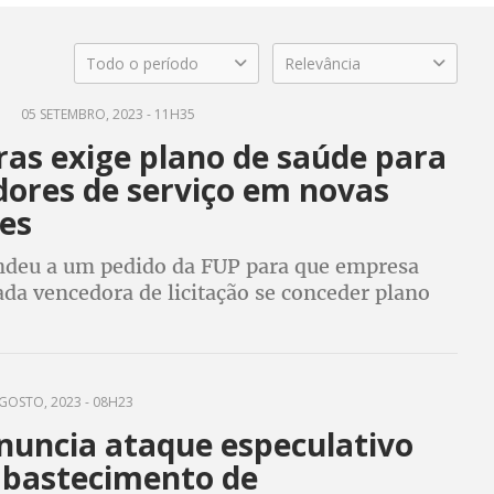
Todo o período
Relevância
P
05 SETEMBRO, 2023 - 11H35
ras exige plano de saúde para
dores de serviço em novas
ões
endeu a um pedido da FUP para que empresa
ada vencedora de licitação se conceder plano
odontológico para trabalhadores terceirizados
endentes
GOSTO, 2023 - 08H23
nuncia ataque especulativo
abastecimento de