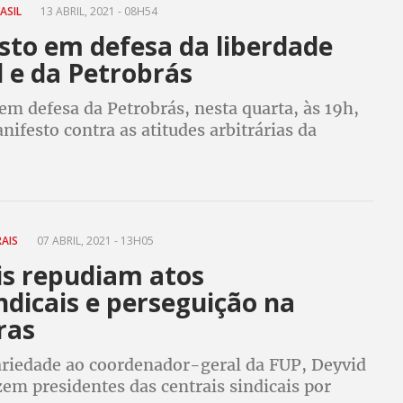
RASIL
13 ABRIL, 2021 - 08H54
sto em defesa da liberdade
l e da Petrobrás
 em defesa da Petrobrás, nesta quarta, às 19h,
ifesto contra as atitudes arbitrárias da
e está liquidando a empresa, perseguindo os
res e violando as convenções da OIT
RAIS
07 ABRIL, 2021 - 13H05
is repudiam atos
ndicais e perseguição na
ras
ariedade ao coordenador-geral da FUP, Deyvid
zem presidentes das centrais sindicais por