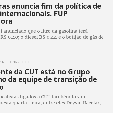
as anuncia fim da política de
internacionais. FUP
ora
 anunciado que o litro da gasolina terá
R$ 0,40; o diesel R$ 0,44 e o botijão de gás de
rá preço médio de R$ 99,87
EMBRO, 2022 - 16H13
ente da CUT está no Grupo
o da equipe de transição de
o
dicalistas ligados à CUT também foram
sta quarta-feira, entre eles Deyvid Bacelar,
r-geral da FUP e Ikaro Chaves, do CNE, que