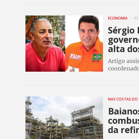
estão no g
ECONOMIA
11
Sérgio 
govern
alta d
Artigo assi
coordenador
aumento do
isso impact
NAS COSTAS DO
Baiano
combust
da refi