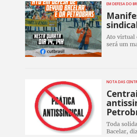
EM DEFESA DO B
Manife
sindica
Ato virtual
será um man
gestão, qu
trabalhado
NOTA DAS CENT
Centra
antissi
Petrob
Toda solid
Bacelar, di