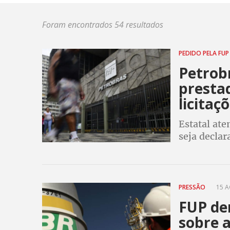
Foram encontrados 54 resultados
PEDIDO PELA FU
Petrob
presta
licitaç
Estatal at
seja declar
de saúde e 
e seus dep
PRESSÃO
15 A
FUP de
sobre 