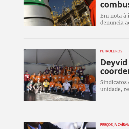
combus
Em nota à 
denuncia aç
importador
da Petrobr
PETROLEIROS
Deyvid 
coorde
Sindicatos
unidade, re
gênero
PREÇOS JÁ CAÍR