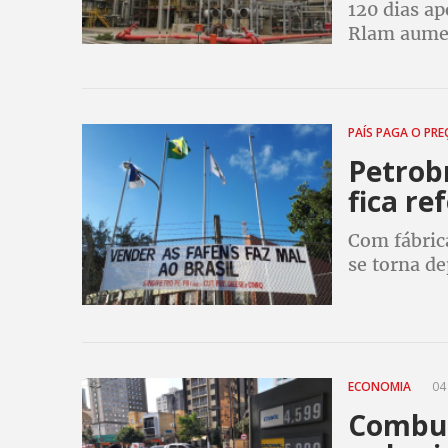
120 dias a
Rlam aumen
praticados 
população 
PAÍS PAGA O PR
Petrob
fica re
Com fábrica
se torna de
necessário
ECONOMIA
04
Combus