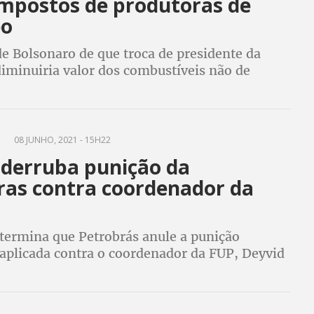
impostos de produtoras de
eo
e Bolsonaro de que troca de presidente da
diminuiria valor dos combustíveis não de
e preços nos postos têm altas consecutivas,
governo reduzindo impostos de produtoras
A
08 JUNHO, 2021 - 15H22
 derruba punição da
ras contra coordenador da
ermina que Petrobrás anule a punição
 aplicada contra o coordenador da FUP, Deyvid
e recebeu suspensão de 29 dias, durante o
egal de suas atividades sindicais