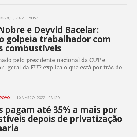
rupo de Minas e Energia
 MARÇO, 2022 - 15H52
Nobre e Deyvid Bacelar:
o golpeia trabalhador com
os combustíveis
nado pelo presidente nacional da CUT e
-geral da FUP explica o que está por trás do
 preço da gasolina e gás de cozinha e como
a a vida da classe trabalhadora
 POVO
10 MARÇO, 2022 - 08H30
s pagam até 35% a mais por
íveis depois de privatização
naria