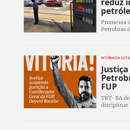
reduz 
petról
Promessa d
Petrobras 
concretiza 
mesmo com 
VITÓRIA DA LUT
Justiça
Petrob
FUP
TRT-BA det
disciplinar
Bacelar, qu
exercício l