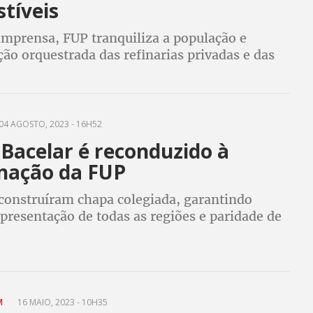
tíveis
imprensa, FUP tranquiliza a população e
ão orquestrada das refinarias privadas e das
as de combustíveis para influenciar nos preços
as
04 AGOSTO, 2023 - 16H52
Bacelar é reconduzido à
nação da FUP
 construíram chapa colegiada, garantindo
presentação de todas as regiões e paridade de
AM
16 MAIO, 2023 - 10H35