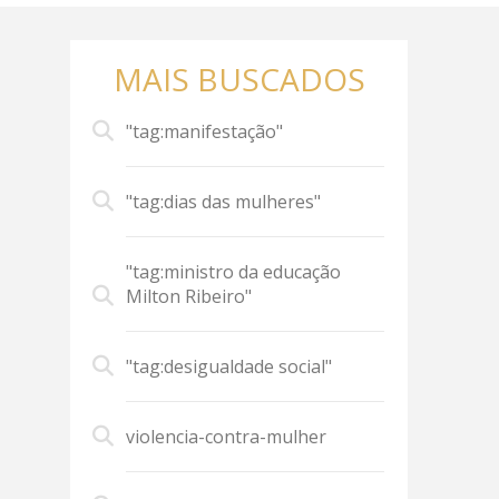
MAIS BUSCADOS
"tag:manifestação"
"tag:dias das mulheres"
"tag:ministro da educação
Milton Ribeiro"
"tag:desigualdade social"
violencia-contra-mulher