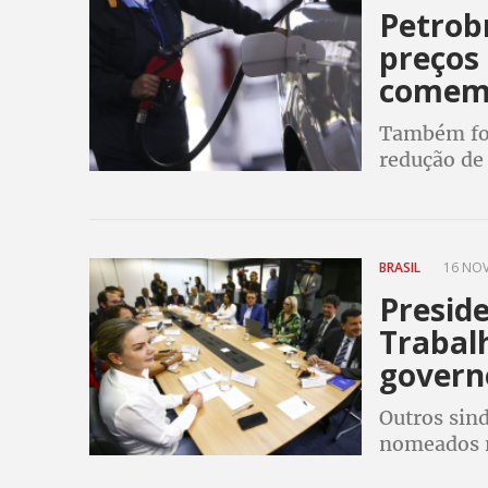
Petrobr
preços 
comem
Também foi
redução de 
cozinha te
BRASIL
16 NOV
Presid
Trabalh
govern
Outros sin
nomeados ne
coordenado