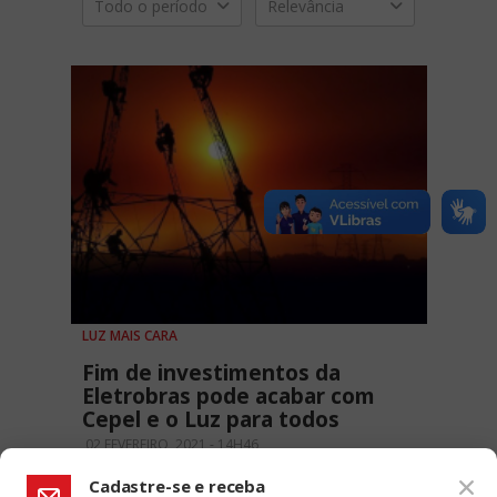
Todo o período
Relevância
LUZ MAIS CARA
Fim de investimentos da
Eletrobras pode acabar com
Cepel e o Luz para todos
02 FEVEREIRO, 2021 - 14H46
Cadastre-se e receba