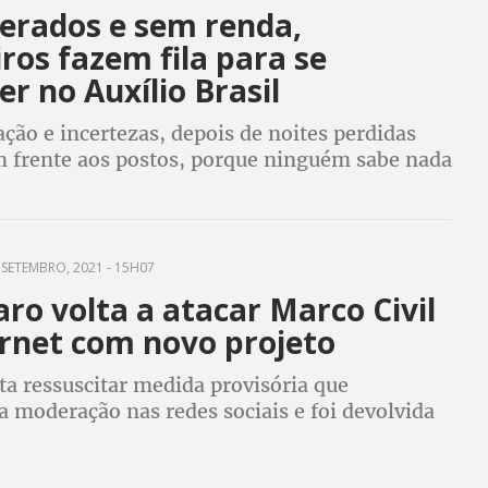
erados e sem renda,
iros fazem fila para se
er no Auxílio Brasil
ão e incertezas, depois de noites perdidas
em frente aos postos, porque ninguém sabe nada
ílio que o governo diz que vai pagar,
ilhares de famílias brasileiras
 SETEMBRO, 2021 - 15H07
ro volta a atacar Marco Civil
ernet com novo projeto
ta ressuscitar medida provisória que
 a moderação nas redes sociais e foi devolvida
dente do Senado, Rodrigo Pacheco