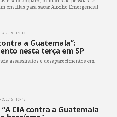
as e sem amparo, milhares de pessoas se
m em filas para sacar Auxílio Emergencial
elo Congresso justamente para garantir a
a
HO, 2015 - 14H17
 contra a Guatemala”:
ento nesta terça em SP
ncia assassinatos e desaparecimentos em
HO, 2015 - 16H42
: “A CIA contra a Guatemala