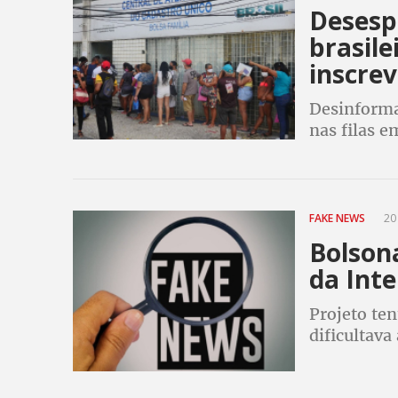
Desesp
brasile
inscrev
Desinformaç
nas filas 
sobre o aux
desespera m
FAKE NEWS
20
Bolsona
da Int
Projeto ten
dificultava
pelo presi