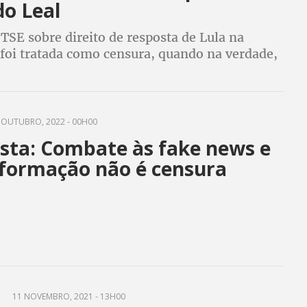
do Leal
TSE sobre direito de resposta de Lula na
foi tratada como censura, quando na verdade,
ve censura é o presidente com sigilo de 100
ra as visitas que Michelle recebeu
 OUTUBRO, 2022 - 00H00
ista: Combate às fake news e
nformação não é censura
11 NOVEMBRO, 2021 - 13H00