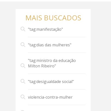
MAIS BUSCADOS
"tag:manifestação"
"tag:dias das mulheres"
"tag:ministro da educação
Milton Ribeiro"
"tag:desigualdade social"
violencia-contra-mulher