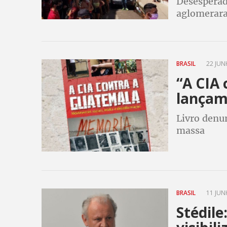
Desesperad
aglomerara
aprovado p
quarenten
BRASIL
22 JUN
“A CIA
lançam
Livro denu
massa
BRASIL
11 JUN
Stédile