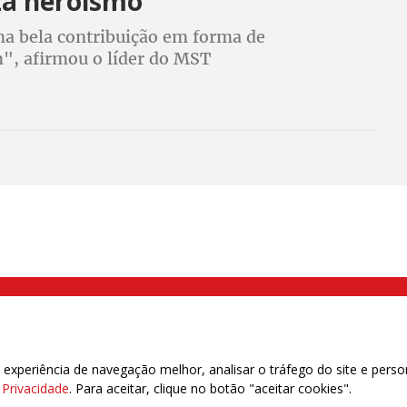
iza heroísmo"
ma bela contribuição em forma de
", afirmou o líder do MST
000 Brás, São Paulo/SP | Telefone (11) 2108 9200 - Fax (11) 2108 9310
xperiência de navegação melhor, analisar o tráfego do site e perso
e Privacidade
. Para aceitar, clique no botão "aceitar cookies".