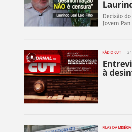
Laurin
Decisão do 
Jovem Pan 
quem promo
anos até pa
RÁDIO CUT
24
Entrev
à desi
FILAS DA MISÉRIA