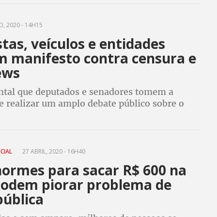
, 2020 - 14H15
stas, veículos e entidades
m manifesto contra censura e
ews
tal que deputados e senadores tomem a
de realizar um amplo debate público sobre o
inho a ser adotado para enfrentar a pandemia
 e desinformação
NCIAL
27 ABRIL, 2020 - 16H40
normes para sacar R$ 600 na
podem piorar problema de
pública