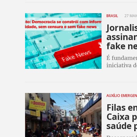
BRASIL
27 MAIO
Jornali
assina
fake n
É fundamen
iniciativa 
melhor cam
da mentira
AUXÍLIO EMERGE
Filas e
Caixa 
saúde 