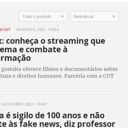
Todo o período
Relevância
IO CUT
06 AGOSTO, 2025 - 19H54
x: conheça o streaming que
nema e combate à
ormação
 gratuita oferece filmes e documentários sobre
ultura e direitos humanos. Parceria com a CUT
ação contra fake news e em defesa da memória
24 OUTUBRO, 2022 - 13H47
 é sigilo de 100 anos e não
e às fake news, diz professor