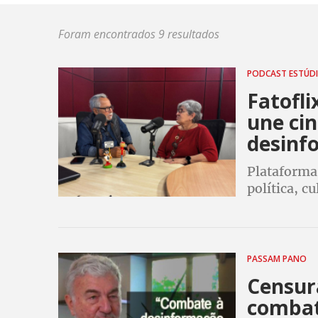
Foram encontrados 9 resultados
PODCAST ESTÚD
Fatofli
une ci
desinf
Plataforma
política, c
fortalece 
histórica
PASSAM PANO
Censura
combat