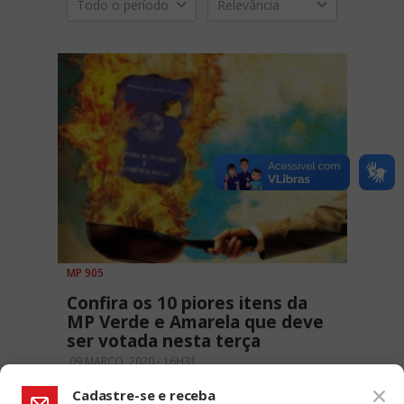
Todo o período
Relevância
MP 905
Confira os 10 piores itens da
MP Verde e Amarela que deve
ser votada nesta terça
09 MARÇO, 2020 - 16H31
Cadastre-se e receba