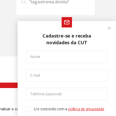
"tag:extrema direita"
Cadastre-se e receba
novidades da CUT
Nome
E-mail
Telefone (opcional)
nalizar o conteúdo. Para saber mais
Lí e concordo com a
política de privacidade