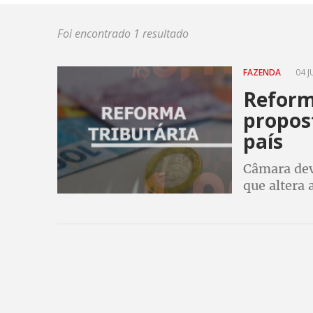
Foi encontrado 1 resultado
FAZENDA
04 J
Reforma
propos
país
Câmara dev
que altera 
governo. C
focada na p