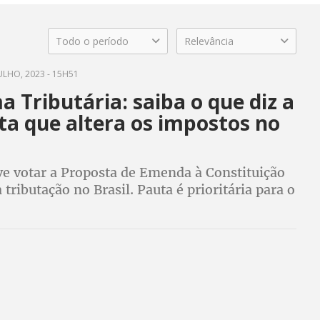
Todo o período
Relevância
ULHO, 2023 - 15H51
 Tributária: saiba o que diz a
ta que altera os impostos no
e votar a Proposta de Emenda à Constituição
a tributação no Brasil. Pauta é prioritária para o
UT e centrais defendem que reforma seja
rogressividade e justiça fiscal