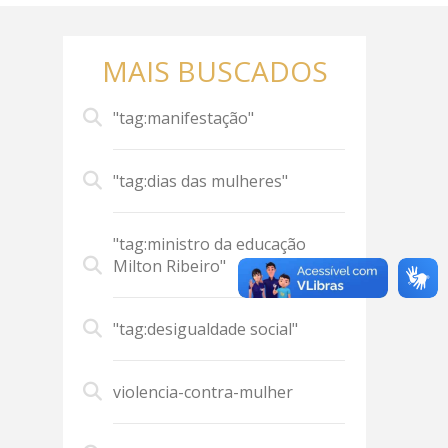
MAIS BUSCADOS
"tag:manifestação"
"tag:dias das mulheres"
"tag:ministro da educação
Milton Ribeiro"
"tag:desigualdade social"
violencia-contra-mulher