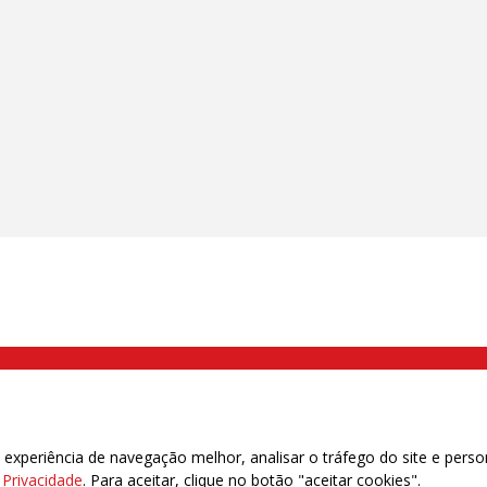
000 Brás, São Paulo/SP | Telefone (11) 2108 9200 - Fax (11) 2108 9310
xperiência de navegação melhor, analisar o tráfego do site e perso
e Privacidade
. Para aceitar, clique no botão "aceitar cookies".