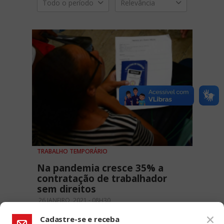
Todo o período
Relevância
TRABALHO TEMPORÁRIO
Na pandemia cresce 35% a
contratação de trabalhador
sem direitos
26 JANEIRO, 2021 - 08H30
Cadastre-se e receba