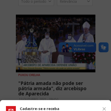
Todo o período
Relevância
PUXOU ORELHA
"Pátria amada não pode ser
pátria armada", diz arcebispo
de Aparecida
13 OUTUBRO, 2021 - 08H50
Cadastre-se e receba