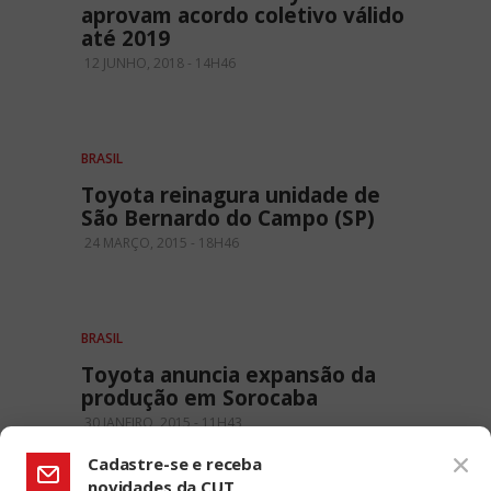
aprovam acordo coletivo válido
até 2019
12 JUNHO, 2018 - 14H46
BRASIL
Toyota reinagura unidade de
São Bernardo do Campo (SP)
24 MARÇO, 2015 - 18H46
BRASIL
Toyota anuncia expansão da
produção em Sorocaba
30 JANEIRO, 2015 - 11H43
Cadastre-se e receba
novidades da CUT