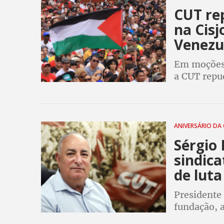
CUT rep
na Cis
Venezu
Em moções 
a CUT repu
e a agressã
Palestina
ANIVERSÁRIO DA
Sérgio 
sindic
de lut
Presidente
fundação, a
da democra