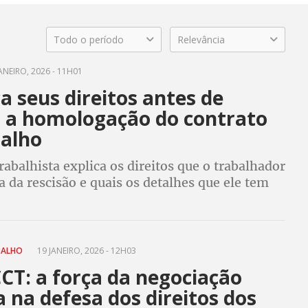
Todo o período
Relevância
ANEIRO, 2026 - 11H01
 seus direitos antes de
r a homologação do contrato
balho
abalhista explica os direitos que o trabalhador
 da rescisão e quais os detalhes que ele tem
ento antes de assinar a sua saída da empresa
BALHO
19 JANEIRO, 2026 - 12H03
CT: a força da negociação
a na defesa dos direitos dos