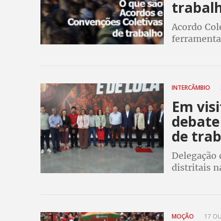
trabal
Acordo Col
ferramentas
delas que 
patrões par
INTERCÂMBIO
Em visi
debate
de tra
Delegação 
distritais 
conheceu e
setores pr
MOÇÃO
17 OU