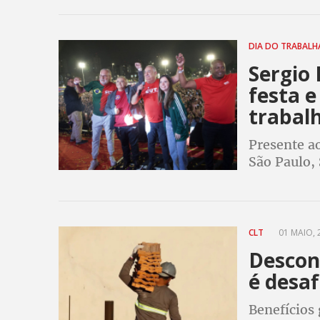
justiça so
DIA DO TRABAL
Sergio 
festa e
trabal
Presente ao
São Paulo,
sem redução
imposto de
CLT
01 MAIO, 
Descon
é desaf
Benefícios