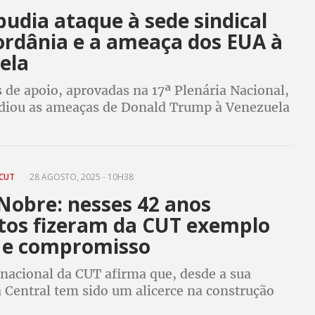
udia ataque à sede sindical
jordânia e a ameaça dos EUA à
ela
de apoio, aprovadas na 17ª Plenária Nacional,
diou as ameaças de Donald Trump à Venezuela
o do Exército de Israel à entidade sindical
 CUT
28 AGOSTO, 2025 - 10H38
Nobre: nesses 42 anos
atos fizeram da CUT exemplo
a e compromisso
 nacional da CUT afirma que, desde a sua
 Central tem sido um alicerce na construção
cia, com direitos, empregos, igualdade e