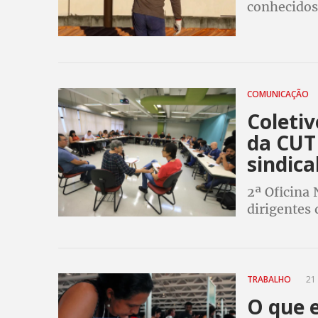
conhecidos
COMUNICAÇÃO
Coleti
da CUT
sindica
2ª Oficina
dirigentes 
(12), na s
TRABALHO
21 
O que 