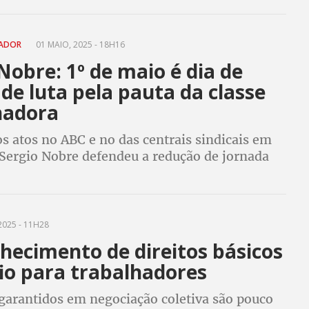
cial comprometida com a classe trabalhadora
HADOR
01 MAIO, 2025 - 18H16
Nobre: 1º de maio é dia de
 de luta pela pauta da classe
hadora
s atos no ABC e no das centrais sindicais em
 Sergio Nobre defendeu a redução de jornada
 salarial, o fim da escala 6 X 1 e a isenção do
 renda para quem ganha R$ 5 mil
2025 - 11H28
hecimento de direitos básicos
io para trabalhadores
 garantidos em negociação coletiva são pouco