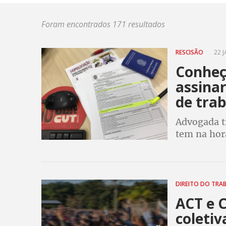
Foram encontrados 171 resultados
RESCISÃO
22 J
Conheça
assina
de tra
Advogada tr
tem na hora
de ficar at
DIREITO DO TRA
ACT e C
coletiv