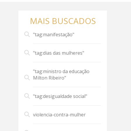
MAIS BUSCADOS
"tag:manifestação"
"tag:dias das mulheres"
"tag:ministro da educação
Milton Ribeiro"
"tag:desigualdade social"
violencia-contra-mulher