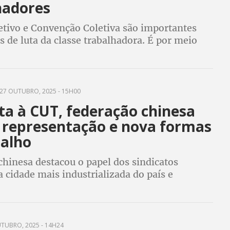
hadores
etivo e Convenção Coletiva são importantes
 de luta da classe trabalhadora. É por meio
os sindicatos enfrentam o poder econômico dos
a garantir direitos
27 OUTUBRO, 2025 - 15H00
ta à CUT, federação chinesa
 representação e nova formas
balho
chinesa destacou o papel dos sindicatos
na cidade mais industrializada do país e
 conheceu as formas de organização em
odutivos do Brasil como ramo químico
TUBRO, 2025 - 14H24