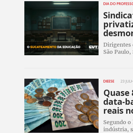
DIA DO PROFES
Sindica
privati
desmon
Dirigentes 
São Paulo, 
pressões d
público
DIEESE
23 JULH
Quase 
data-b
reais n
Segundo o 
indústria,