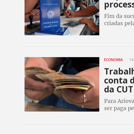
process
Fim da suc
criadas pel
ECONOMIA
18
Trabal
conta d
da CUT
Para Ariova
ser paga pe
direitos da