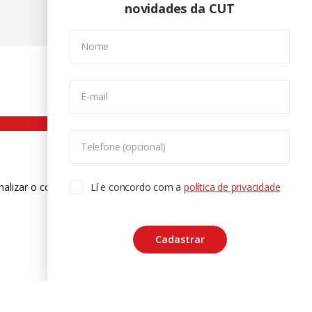
novidades da CUT
Nome
E-mail
Telefone (opcional)
nalizar o conteúdo. Para saber mais
Lí e concordo com a
política de privacidade
ase
Cadastrar
CTRL+F2