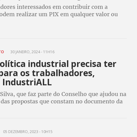
adores interessados em contribuir com a
 podem realizar um PIX em qualquer valor ou
s e cobertores em bom estado, além de
não perecíveis
NTO
30 JANEIRO, 2024 - 11H16
lítica industrial precisa ter
para os trabalhadores,
 IndustriALL
Silva, que faz parte do Conselho que ajudou na
 das propostas que constam no documento da
ria Brasil (NIB), participou de reunião do
a debater o assunto
05 DEZEMBRO, 2023 - 10H15