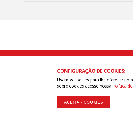
Rua Caetano Pinto nº 575 CEP 03041-
CONFIGURAÇÃO DE COOKIES:
Usamos cookies para lhe oferecer uma e
sobre cookies acesse nossa
Política d
Copyleft CUT Central Única dos Trabalhadores 3.960 - Entidades Filia
ACEITAR COOKIES