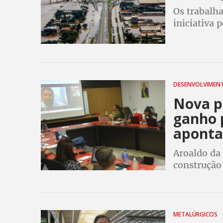
Os trabalh
iniciativa
doar roupa
alimentos 
DESENVOLVIME
Nova po
ganho 
aponta
Aroaldo da 
construção
Nova Indúst
SMetal par
METALÚRGICOS