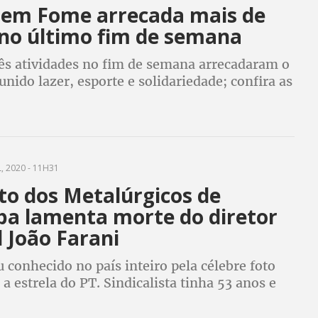
Sem Fome arrecada mais de
 no último fim de semana
rês atividades no fim de semana arrecadaram o
nido lazer, esporte e solidariedade; confira as
 fotos
, 2020 - 11H31
to dos Metalúrgicos de
ba lamenta morte do diretor
l João Farani
u conhecido no país inteiro pela célebre foto
a estrela do PT. Sindicalista tinha 53 anos e
rnado com dificuldades respiratórias. Há
e infecção pelo coronavírus