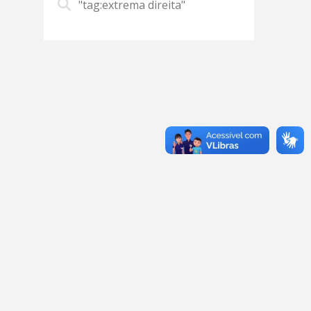
"tag:extrema direita"