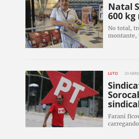
Natal 
600 kg
No total, t
montante, u
galerias de
LUTO
20 ABRIL
Sindica
Soroca
sindica
Farani fico
carregando 
estava inte
suspeitas d