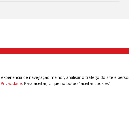
000 Brás, São Paulo/SP | Telefone (11) 2108 9200 - Fax (11) 2108 9310
xperiência de navegação melhor, analisar o tráfego do site e perso
e Privacidade
. Para aceitar, clique no botão "aceitar cookies".
das | 7.933.029 - Trabalhadores(as) Associados | 25.831.443 - Trabalhadores(as) na B