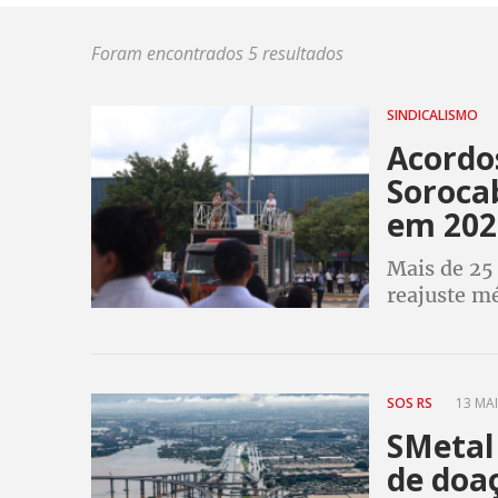
Foram encontrados 5 resultados
SINDICALISMO
Acordo
Soroca
em 202
Mais de 25
reajuste mé
SOS RS
13 MAI
SMetal
de doa