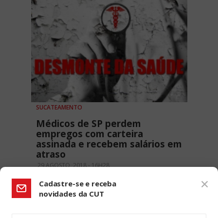
SUCATEAMENTO
Médicos de SP perdem
empregos com carteira
assinada e recebem salários em
atraso
29 AGOSTO, 2018 - 16H28
Cadastre-se e receba
novidades da CUT