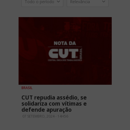
Todo o período
Relevância
BRASIL
CUT repudia assédio, se
solidariza com vítimas e
defende apuração
07 SETEMBRO, 2024 - 14H56