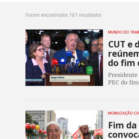
Foram encontrados 161 resultados
MUNDO DO TRA
CUT e d
reúnem
do fim 
Presidente 
PEC do fim
e construí
MOBILIZAÇÃO C
Fim da 
convoc