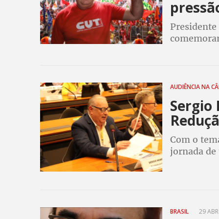
pressã
Presidente 
comemoram 
preciso qu
para o fim 
AUDIÊNCIA NA C
Sergio 
Redução
Com o tema
jornada de 
trabalhador
participara
BRASIL
29 ABRI