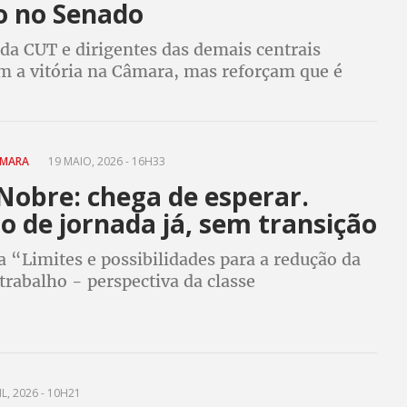
o no Senado
da CUT e dirigentes das demais centrais
a vitória na Câmara, mas reforçam que é
e os trabalhadores pressionem os senadores
da escala 6x1 passar a valer
ÂMARA
19 MAIO, 2026 - 16H33
Nobre: chega de esperar.
 de jornada já, sem transição
 “Limites e possibilidades para a redução da
trabalho - perspectiva da classe
a”, Sergio Nobre e dirigentes sindicais
m de audiência pública pelo fim da escala 6X1
L, 2026 - 10H21