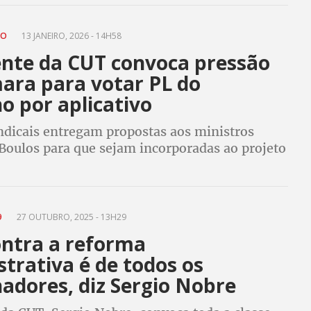
a Câmara dos Deputados
ÃO
13 JANEIRO, 2026 - 14H58
ente da CUT convoca pressão
ara para votar PL do
o por aplicativo
indicais entregam propostas aos ministros
Boulos para que sejam incorporadas ao projeto
 está na Câmara dos Deputados e reivindicam
seja votado logo
9
27 OUTUBRO, 2025 - 13H29
ontra a reforma
trativa é de todos os
adores, diz Sergio Nobre