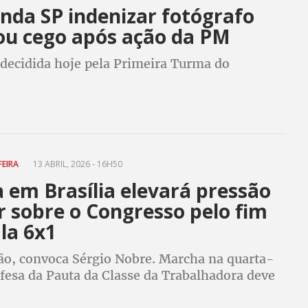
nda SP indenizar fotógrafo
cou cego após ação da PM
 decidida hoje pela Primeira Turma do
FEIRA
13 ABRIL, 2026 - 16H50
 em Brasília elevará pressão
r sobre o Congresso pelo fim
la 6x1
ão, convoca Sérgio Nobre. Marcha na quarta-
fesa da Pauta da Classe da Trabalhadora deve
com votação do projeto que acaba com 6x1 em