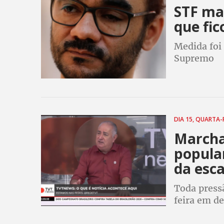
STF ma
que fi
Medida foi
Supremo
DIA 15, QUARTA-
Marcha
popula
da esca
Toda press
feira em de
coincidir 