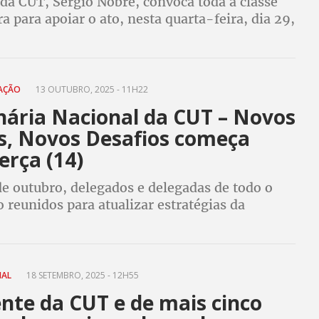
da CUT, Sergio Nobre, convoca toda a classe
a para apoiar o ato, nesta quarta-feira, dia 29,
, contra a reforma administrativa que coloca
 atendimento à população
MAÇÃO
13 OUTUBRO, 2025 - 11H22
nária Nacional da CUT – Novos
, Novos Desafios começa
erça (14)
de outubro, delegados e delegadas de todo o
o reunidos para atualizar estratégias da
ex-ministro José Dirceu e o presidente da CUT,
e, farão o debate de conjuntura
IAL
18 SETEMBRO, 2025 - 12H55
nte da CUT e de mais cinco