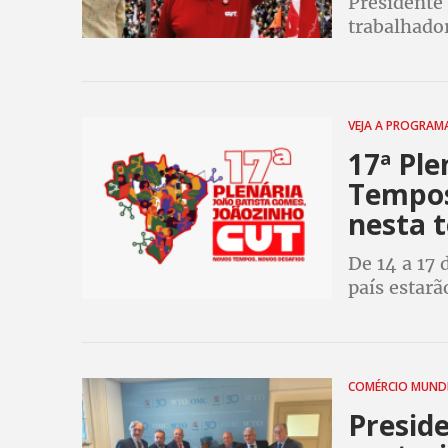
Presidente 
trabalhador
em Brasília
em risco o
VEJA A PROGRA
17ª Ple
Tempos
nesta t
De 14 a 17 
país estarã
Central. O 
Sergio Nobr
COMÉRCIO MUND
Preside