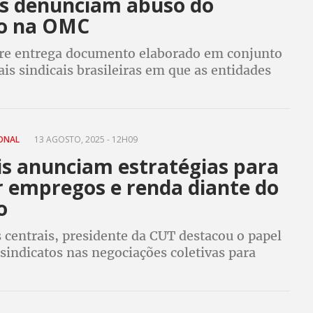
is denunciam abuso do
ço na OMC
re entrega documento elaborado em conjunto
ais sindicais brasileiras em que as entidades
 abusivo tarifaço de Trump contra o Brasil, e
 pede ação da OMC
IONAL
13 AGOSTO, 2025 - 12H09
is anunciam estratégias para
 empregos e renda diante do
o
 centrais, presidente da CUT destacou o papel
 sindicatos nas negociações coletivas para
ssões e baixos reajustes salariais. Nobre
o no dia 7/9 em defesa do país