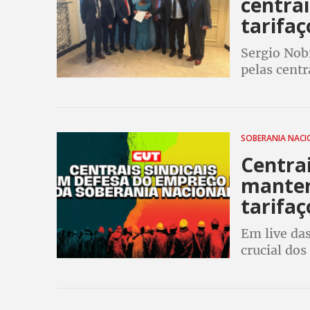
centra
tarifa
Sergio Nob
pelas centr
denunciam o
o mundo, e
SOBERANIA NAC
Centra
manter
tarifaç
Em live das
crucial dos
evitar demi
anunciou at