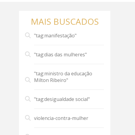
MAIS BUSCADOS
"tag:manifestação"
"tag:dias das mulheres"
"tag:ministro da educação
Milton Ribeiro"
"tag:desigualdade social"
violencia-contra-mulher