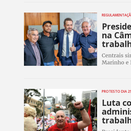
comissão d
REGULAMENTAÇ
Presid
na Câm
trabalh
Centrais s
Marinho e 
de lei que
que texto 
PROTESTO DIA 2
Luta c
adminis
trabalh