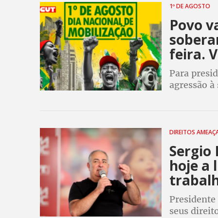
1º DE AGOSTO
Povo va
soberan
feira. 
Para presi
agressão à 
DIREITOS AMEA
Sergio 
hoje a 
trabal
Presidente
seus direit