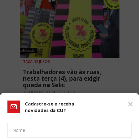
TAXA DE JUROS
Trabalhadores vão às ruas,
nesta terça (4), para exigir
queda na Selic
03 NOVEMBRO, 2025 - 17H15
Cadastre-se e receba
novidades da CUT
Nome