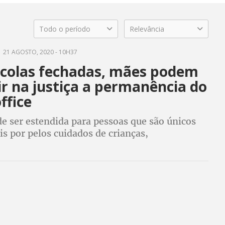
Todo o período
Relevância
21 AGOSTO, 2020 - 10H37
colas fechadas, mães podem
r na justiça a permanência do
ffice
e ser estendida para pessoas que são únicos
s por pelos cuidados de crianças,
s, idosos e de pessoas com deficiência