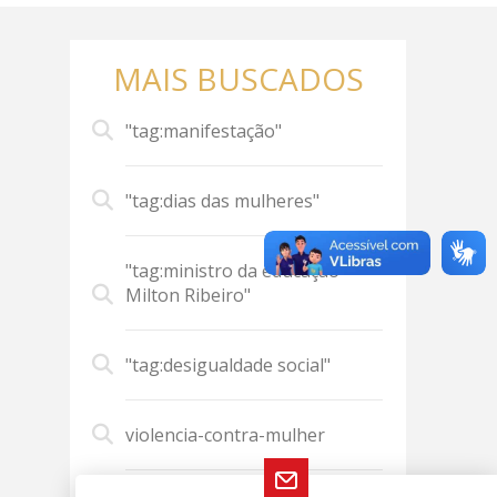
MAIS BUSCADOS
"tag:manifestação"
"tag:dias das mulheres"
"tag:ministro da educação
Milton Ribeiro"
"tag:desigualdade social"
violencia-contra-mulher