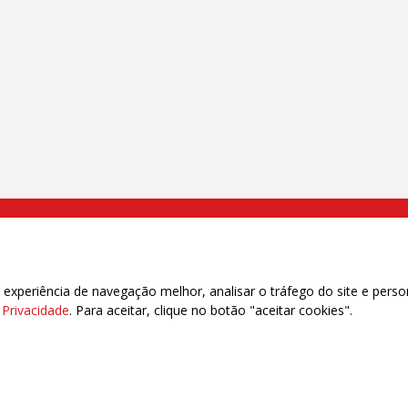
000 Brás, São Paulo/SP | Telefone (11) 2108 9200 - Fax (11) 2108 9310
xperiência de navegação melhor, analisar o tráfego do site e perso
e Privacidade
. Para aceitar, clique no botão "aceitar cookies".
das | 7.933.029 - Trabalhadores(as) Associados | 25.831.443 - Trabalhadores(as) na B