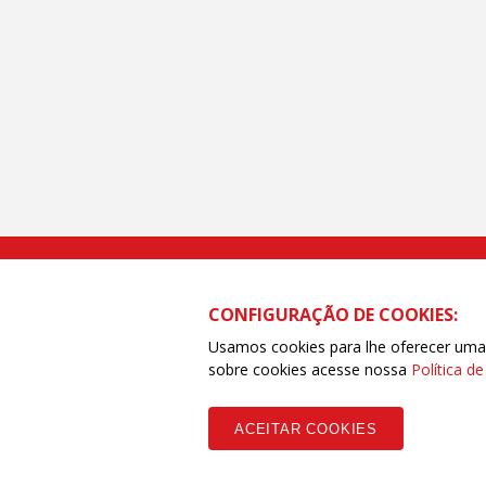
Rua Caetano Pinto nº 575 CEP 03041-
CONFIGURAÇÃO DE COOKIES:
Usamos cookies para lhe oferecer uma e
sobre cookies acesse nossa
Política d
Copyleft CUT Central Única dos Trabalhadores 3.960 - Entidades Filia
ACEITAR COOKIES