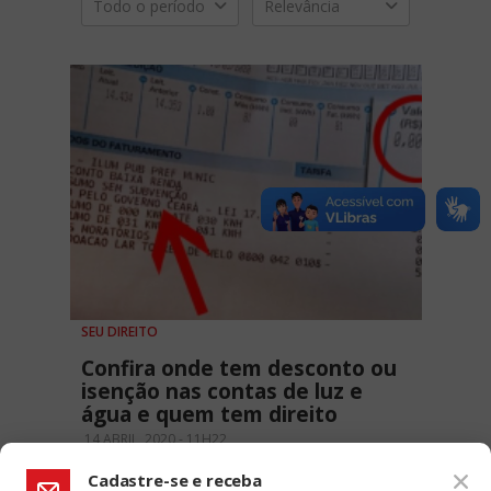
Todo o período
Relevância
SEU DIREITO
Confira onde tem desconto ou
isenção nas contas de luz e
água e quem tem direito
14 ABRIL, 2020 - 11H22
Cadastre-se e receba