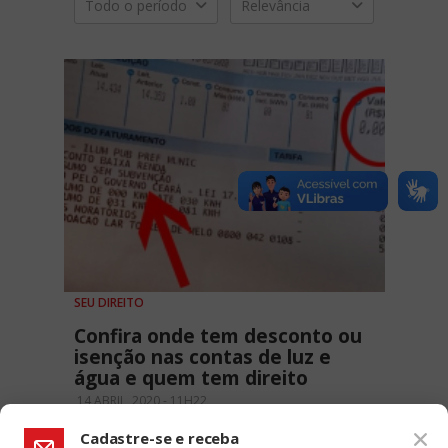
Todo o período
Relevância
SEU DIREITO
Confira onde tem desconto ou
isenção nas contas de luz e
água e quem tem direito
14 ABRIL, 2020 - 11H22
Cadastre-se e receba